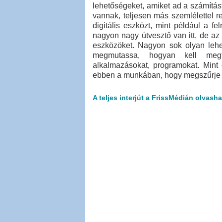
lehetőségeket, amiket ad a számítá
vannak, teljesen más szemlélettel 
digitális eszközt, mint például a f
nagyon nagy útvesztő van itt, de a
eszközöket. Nagyon sok olyan lehe
megmutassa, hogyan kell megf
alkalmazásokat, programokat. Min
ebben a munkában, hogy megszűrje a 
A teljes interjút a FrissMédián olvasha