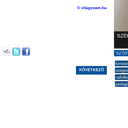
© vilagszam.hu
SZÉ
SZÓF
turist
KÖVETKEZŐ
szeged
cafvil
pedag
--