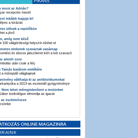
PIKÁNS
an most az Adrián?
yar recepciós mesél
ost inkább hagyja ki!
élyes a túrázás
etes ülések a repülőkön
ehet a jövő
en, amíg nem késő
t 100 világörökségi helyszín tűnhet el
enetes emberek szavaztak vasárnap
entést és táncos játszóteret kért a két szavazó
 az amish szex
ombolás után csak a férj
s Tamás barátom emlékére
 a műrepülő világbajnok
anövény válthatja ki az antibiotikumokat
sarkantyúka a 2013-as esztendő gyógynövénye
 - Nem lehet méregteleníteni a testünket
ábor toxikológus elmondja az igazat
n az eszkimószex
lcsönbe
ORAINK