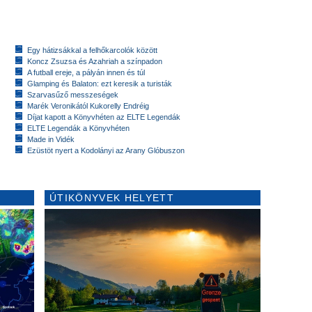
Egy hátizsákkal a felhőkarcolók között
Koncz Zsuzsa és Azahriah a színpadon
A futball ereje, a pályán innen és túl
Glamping és Balaton: ezt keresik a turisták
Szarvasűző messzeségek
Marék Veronikától Kukorelly Endréig
Díjat kapott a Könyvhéten az ELTE Legendák
ELTE Legendák a Könyvhéten
Made in Vidék
Ezüstöt nyert a Kodolányi az Arany Glóbuszon
ÚTIKÖNYVEK HELYETT