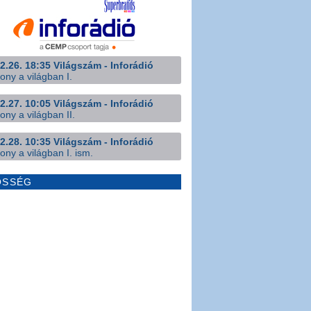
2.26. 18:35 Világszám - Inforádió
ony a világban I.
2.27. 10:05 Világszám - Inforádió
ony a világban II.
2.28. 10:35 Világszám - Inforádió
ony a világban I. ism.
ÖSSÉG