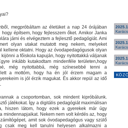
nyai?
ömből, megpróbáltam az életüket a nap 24 órájában
2025.1
Karács
l, hogy építsem, hogy fejlesszem őket. Amikor Janka
olára járni és elvégeztem a fejlesztő pedagógiát. Ami
2025.1
, mert olyan utakat mutatott meg nekem, melyeket
Karács
l kellene oktatni. Hogy az óvodapedagógusok olyan
 kijönni a főiskola kapuján, hogy nyitottakká váljanak
2025.1
. Egyre inkább kutakodtam mindenféle területen,hogy
Karács
é, még nyitottabbá, még színesebbé tenni a
lett a mottóm, hogy ha én jól érzem magam a
KÖZ
yerekeim is jól érzik magukat. És akkor repül az idő
.
t vannak a csoportomban, sok mindent kipróbálunk.
ztő játékokat. Így a digitális pedagógiát maximálisan
a, hiszen látom, hogy ezek a gyerekek már úgy
e a mindennapjaikat. Nekem nem volt kérdés az, hogy
zámítógépet, amit sok óvodapedagógus vagy szülő
ig csak meg kell tanulni helyesen alkalmazni a