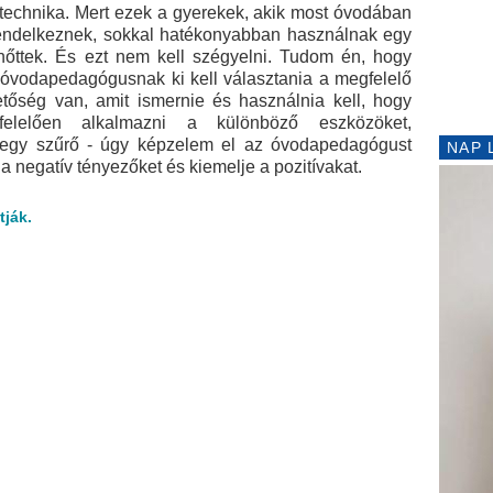
stechnika. Mert ezek a gyerekek, akik most óvodában
rendelkeznek, sokkal hatékonyabban használnak egy
elnőttek. És ezt nem kell szégyelni. Tudom én, hogy
z óvodapedagógusnak ki kell választania a megfelelő
tőség van, amit ismernie és használnia kell, hogy
elelően alkalmazni a különböző eszközöket,
t egy szűrő - úgy képzelem el az óvodapedagógust
NAP 
negatív tényezőket és kiemelje a pozitívakat.
tják.