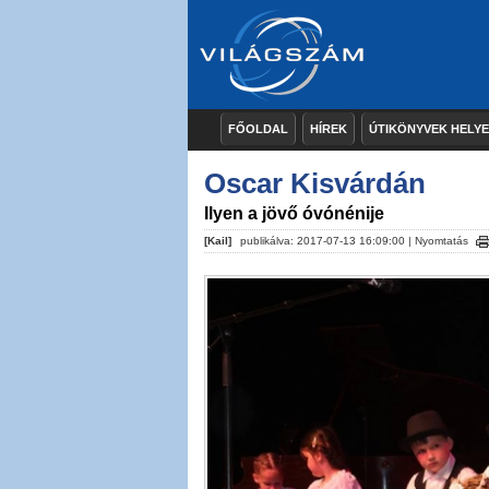
FŐOLDAL
HÍREK
ÚTIKÖNYVEK HELY
Oscar Kisvárdán
Ilyen a jövő óvónénije
[Kail]
publikálva: 2017-07-13 16:09:00 |
Nyomtatás