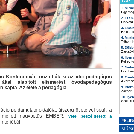
TOP
1. Mi v
Egy mag
2. Ezt m
Életvesz
3. Emel
Ez (is) l
4. Menj
Több min
5. Döbb
Zárcsökk
6. Ilyen
Két év t
7. Náda
Lezuhant
 Konferencián osztották ki az idei pedagógus
8. Csod
A kerti 
 által alapított elismerést óvodapedagógus
a kapta. Az élete a pedagógia.
9. Blöff
Zacher G
10. Ilye
Szex kö
áció példamutató oktatója, újszerű ötleteivel segíti a
ek mellett nagybetűs EMBER.
Vele beszélgetett a
interjúból.
MŰS