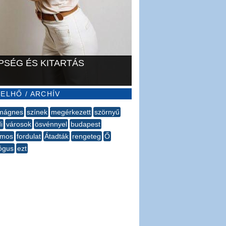
PSÉG ÉS KITARTÁS
ELHŐ / ARCHÍV
amágnes
színek
megérkezett
szörnyű
i
városok
ösvénnyel
budapest
lamos
fordulat
Átadták
rengeteg
Ő
ógus
ezt