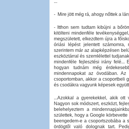
...
- Mire jött még rá, ahogy nőttek a lá
- Itthon sem tudtam kibújni a bőr
kitölteni mindenféle tevékenységge
megszületett, elkezdtem újra a főisk
óriási lépést jelentett számomra
szerintem már az alapképzésen belü
eszköztárral és szemlélettel tudjanak
mindenféle fejlesztési irány felé..
hogyan tudnám még érdekesebb
mindennapokat az óvodában. Az 
csoportomban, akkor a csoportbeli g
és csodákra vagyunk képesek együtt
...Azokkal a gyerekekkel, akik ot
Nagyon sok módszert, eszközt, fejles
belehelyeztem a mindennapjainkb
születtek, hogy a Google körbevett
beengedem-e a csoportszobába a s
ördögtől való dolognak tart. Ped