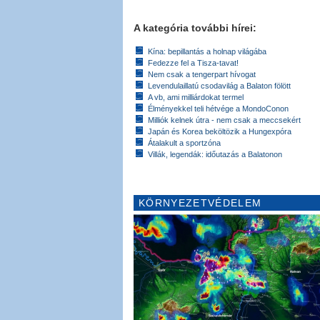
A kategória további hírei:
Kína: bepillantás a holnap világába
Fedezze fel a Tisza-tavat!
Nem csak a tengerpart hívogat
Levendulaillatú csodavilág a Balaton fölött
A vb, ami milliárdokat termel
Élményekkel teli hétvége a MondoConon
Milliók kelnek útra - nem csak a meccsekért
Japán és Korea beköltözik a Hungexpóra
Átalakult a sportzóna
Villák, legendák: időutazás a Balatonon
KÖRNYEZETVÉDELEM