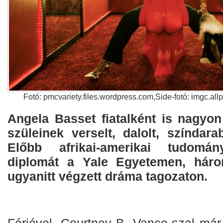
Fotó: pmcvariety.files.wordpress.com,Side-fotó: imgc.al
Angela Basset fiatalként is nagyon
szüleinek verselt, dalolt, színdarab
Előbb afrikai-amerikai tudomán
diplomát a Yale Egyetemen, hár
ugyanitt végzett dráma tagozaton.
Férjével, Courtney B. Vance-szal már