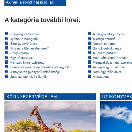
Akinek a rövid haj is jól áll
A kategória további hírei:
Szépség és kitartás
A magyar Miley Cryus
Ilyenek a viking nők
A királyi szerető
Ezer gyönyörű arc
Nomen est omen
Ki is az a Megan Ramsey?
Bono kisebbik lánya
Roxy ügynök
A Fekete párduc
Egy nő darabjai
Hova tűnt Jenn Proske?
Nemzeti kincs született
Megtalálták a nagy szerep
Bomba idomok! Nina a természet lágy ölén
Az egyik gyűrű az övé
A Baywatch gyönyörű színésznője
Nem egy félős alkat
Juno az istenek királynője
A beavatott
KÖRNYEZETVÉDELEM
ÚTIKÖNYVEK