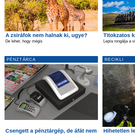
A zsiráfok nem halnak ki, ugye?
Titokzatos k
De lehet, hogy mégis
Lepra rongálja a v
PÉNZTÁRCA
RECIKLI
Csengett a pénztárgép, de áfát nem
Hihetetlen l