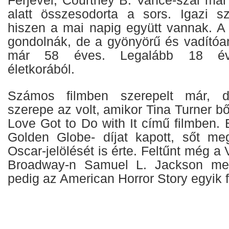
alatt összesodorta a sors. Igazi s
hiszen a mai napig együtt vannak. A
gondolnák, de a gyönyörű és vadítóa
már 58 éves. Legalább 18 éve
életkorából.
Számos filmben szerepelt már, de
szerepe az volt, amikor Tina Turner b
Love Got to Do with It című filmben. 
Golden Globe- díjat kapott, sőt me
Oscar-jelölését is érte. Feltűnt még a
Broadway-n Samuel L. Jackson mel
pedig az American Horror Story egyik 