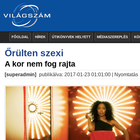
FŐOLDAL
HÍREK
ÚTIKÖNYVEK HELYETT
MÉDIASZEREPLÉS
KÖ
Őrülten szexi
A kor nem fog rajta
[superadmin]
publikálva: 2017-01-23 01:01:00 |
Nyomtatás