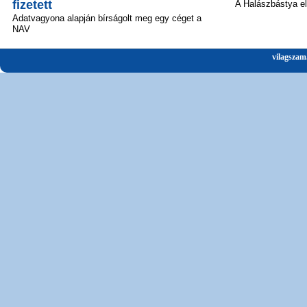
fizetett
A Halászbástya el
Adatvagyona alapján bírságolt meg egy céget a
NAV
vilagszam