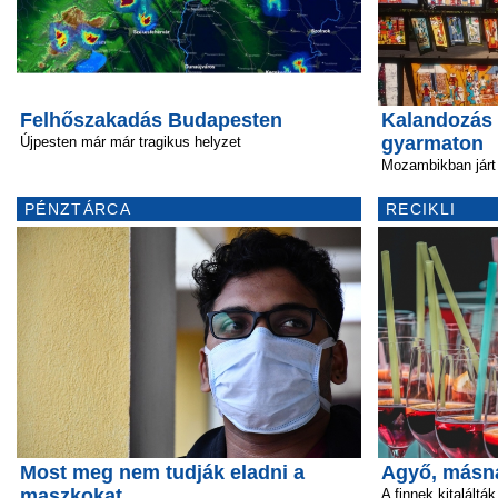
Felhőszakadás Budapesten
Kalandozás 
gyarmaton
Újpesten már már tragikus helyzet
Mozambikban járt 
PÉNZTÁRCA
RECIKLI
Most meg nem tudják eladni a
Agyő, másn
maszkokat
A finnek kitalálták