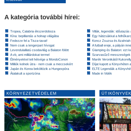
A kategória további hírei:
Tropea, Calabria ékszerdoboza
Villák, legendák: időutazás
Kína: bepillantás a holnap világába
Egy hátizsákkal a felhőkarc
Fedezze fel a Tisza-tavat!
Koncz Zsuzsa és Azahriah
Nem csak a tengerpart hívogat
A futball ereje, a pályán inn
Levendulaillatú csodavilág a Balaton fölött
Glamping és Balaton: ezt ke
A vb, ami milliárdokat termel
Szarvasűző messzeségek
Élményekkel teli hétvége a MondoConon
Marék Veronikától Kukorell
Milliók kelnek útra - nem csak a meccsekért
Díjat kapott a Könyvhéten
Japán és Korea beköltözik a Hungexpóra
ELTE Legendák a Könyvhé
Átalakult a sportzóna
Made in Vidék
KÖRNYEZETVÉDELEM
ÚTIKÖNYVEK