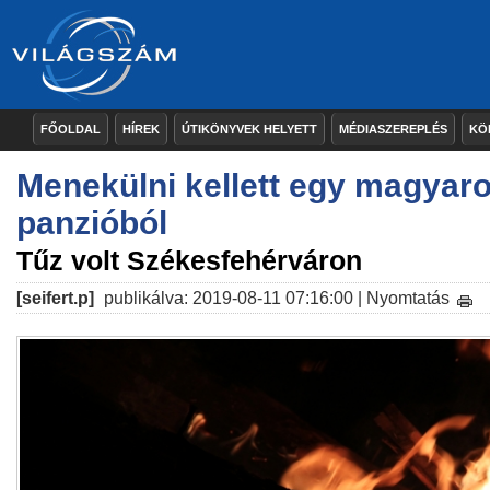
FŐOLDAL
HÍREK
ÚTIKÖNYVEK HELYETT
MÉDIASZEREPLÉS
KÖ
Menekülni kellett egy magyaro
panzióból
Tűz volt Székesfehérváron
[seifert.p]
publikálva: 2019-08-11 07:16:00 |
Nyomtatás