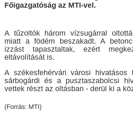
Főigazgatóság az MTI-vel.
A tűzoltók három vízsugárral oltott
miatt a födém beszakadt. A betoncs
izzást tapasztaltak, ezért megk
eltávolítását is.
A székesfehérvári városi hivatásos t
sárbogárdi és a pusztaszabolcsi hi
vettek részt az oltásban - derül ki a k
(Forrás: MTI)