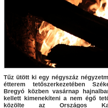
Tűz ütött ki egy négyszáz négyzetm
étterem tetőszerkezetében Szék
Bregyó közben vasárnap hajnalban
kellett kimenekíteni a nem égő tet
közölte az Országos Katas