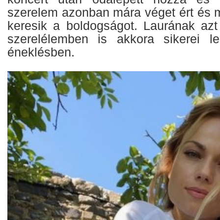
szerelem azonban mára véget ért és 
keresik a boldogságot. Laurának azt
szerelélemben is akkora sikerei l
éneklésben.