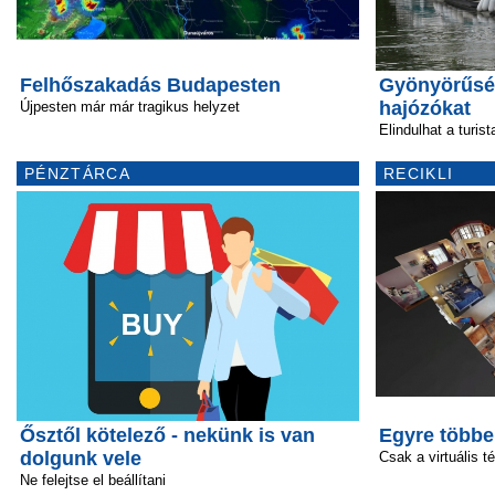
Felhőszakadás Budapesten
Gyönyörűség
hajózókat
Újpesten már már tragikus helyzet
Elindulhat a turis
PÉNZTÁRCA
RECIKLI
Ősztől kötelező - nekünk is van
Egyre többe
dolgunk vele
Csak a virtuális t
Ne felejtse el beállítani