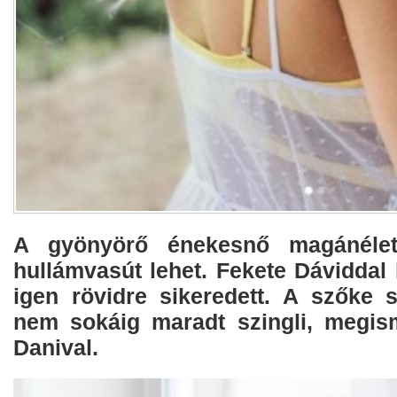
A gyönyörő énekesnő magánélet
hullámvasút lehet. Fekete Dáviddal
igen rövidre sikeredett. A szőke
nem sokáig maradt szingli, megis
Danival.