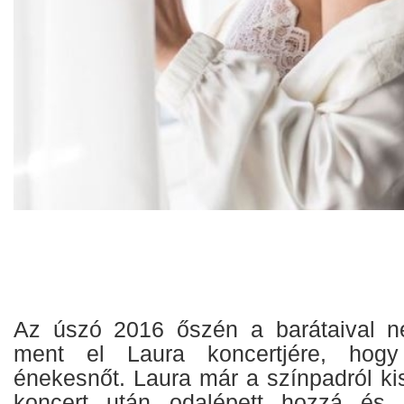
Az úszó 2016 őszén a barátaival ne
ment el Laura koncertjére, hog
énekesnőt. Laura már a színpadról kis
koncert után odalépett hozzá és 