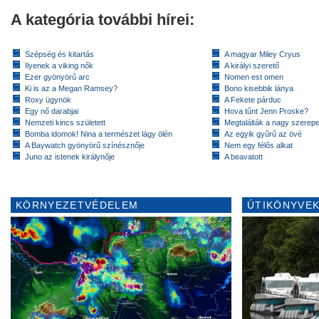
A kategória további hírei:
Szépség és kitartás
A magyar Miley Cryus
Ilyenek a viking nők
A királyi szerető
Ezer gyönyörű arc
Nomen est omen
Ki is az a Megan Ramsey?
Bono kisebbik lánya
Roxy ügynök
A Fekete párduc
Egy nő darabjai
Hova tűnt Jenn Proske?
Nemzeti kincs született
Megtalálták a nagy szerep
Bomba idomok! Nina a természet lágy ölén
Az egyik gyűrű az övé
A Baywatch gyönyörű színésznője
Nem egy félős alkat
Juno az istenek királynője
A beavatott
KÖRNYEZETVÉDELEM
ÚTIKÖNYVEK