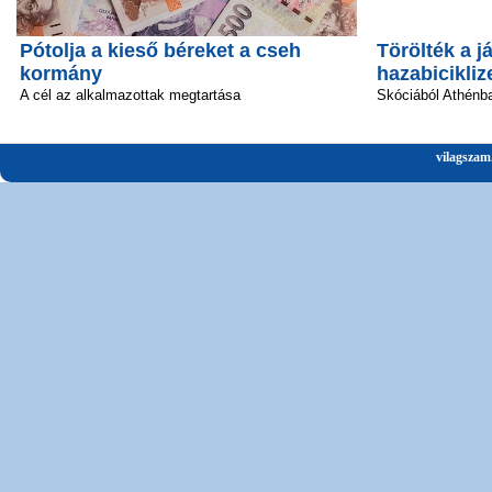
Pótolja a kieső béreket a cseh
Törölték a já
kormány
hazabicikliz
A cél az alkalmazottak megtartása
Skóciából Athénba
vilagszam