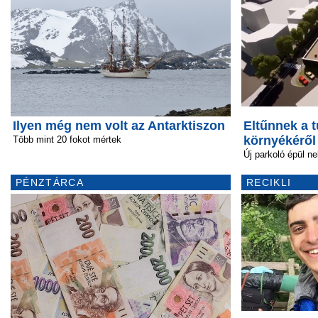
Ilyen még nem volt az Antarktiszon
Eltűnnek a t
környékéről
Több mint 20 fokot mértek
Új parkoló épül n
PÉNZTÁRCA
RECIKLI