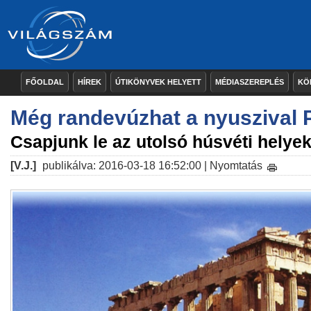
FŐOLDAL
HÍREK
ÚTIKÖNYVEK HELYETT
MÉDIASZEREPLÉS
KÖ
Még randevúzhat a nyuszival 
Csapjunk le az utolsó húsvéti helyek
[V.J.]
publikálva: 2016-03-18 16:52:00 |
Nyomtatás