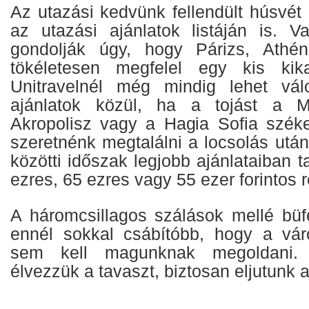
Az utazási kedvünk fellendült húsvét e
az utazási ajánlatok listáján is. V
gondolják úgy, hogy Párizs, Athé
tökéletesen megfelel egy kis kik
Unitravelnél még mindig lehet vál
ajánlatok közül, ha a tojást a M
Akropolisz vagy a Hagia Sofia szék
szeretnénk megtalálni a locsolás utá
közötti időszak legjobb ajánlataiban 
ezres, 65 ezres vagy 55 ezer forintos r
A háromcsillagos szálások mellé büfé
ennél sokkal csábítóbb, hogy a vár
sem kell magunknak megoldani. 
élvezzük a tavaszt, biztosan eljutunk 