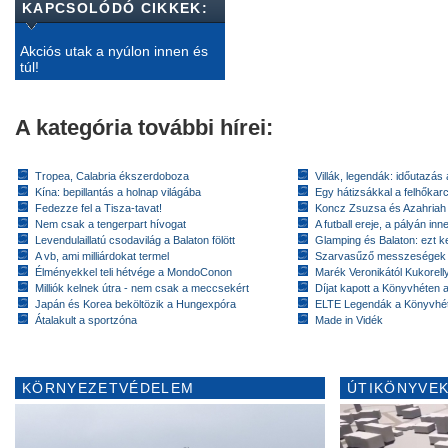
KAPCSOLÓDÓ CIKKEK:
Akciós utak a nyúlon innen és
túl!
A kategória további hírei:
Tropea, Calabria ékszerdoboza
Villák, legendák: időutazás
Kína: bepillantás a holnap világába
Egy hátizsákkal a felhőkarc
Fedezze fel a Tisza-tavat!
Koncz Zsuzsa és Azahriah
Nem csak a tengerpart hívogat
A futball ereje, a pályán inn
Levendulaillatú csodavilág a Balaton fölött
Glamping és Balaton: ezt ke
A vb, ami milliárdokat termel
Szarvasűző messzeségek
Élményekkel teli hétvége a MondoConon
Marék Veronikától Kukorell
Milliók kelnek útra - nem csak a meccsekért
Díjat kapott a Könyvhéten
Japán és Korea beköltözik a Hungexpóra
ELTE Legendák a Könyvhé
Átalakult a sportzóna
Made in Vidék
KÖRNYEZETVÉDELEM
ÚTIKÖNYVEK