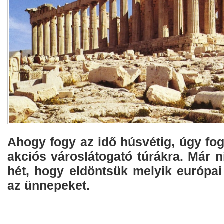
Ahogy fogy az idő húsvétig, úgy fo
akciós városlátogató túrákra. Már 
hét, hogy eldöntsük melyik európai
az ünnepeket.