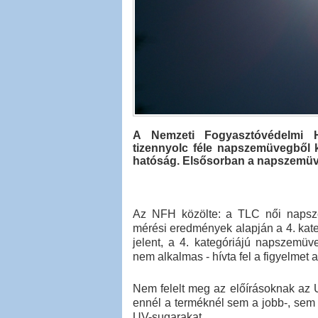
A Nemzeti Fogyasztóvédelmi Ha
tizennyolc féle napszemüvegből k
hatóság. Elsősorban a napszemüve
Az NFH közölte: a TLC női napszem
mérési eredmények alapján a 4. kateg
jelent, a 4. kategóriájú napszemüv
nem alkalmas - hívta fel a figyelmet 
Nem felelt meg az előírásoknak az 
ennél a terméknél sem a jobb-, sem 
UV-sugarakat.