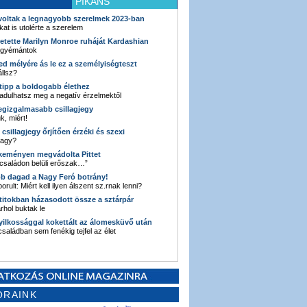
PIKÁNS
 voltak a legnagyobb szerelmek 2023-ban
kat is utolérte a szerelem
retette Marilyn Monroe ruháját Kardashian
 gyémántok
ked mélyére ás le ez a személyiségteszt
llsz?
i tipp a boldogabb élethez
adulhatsz meg a negatív érzelmektől
legizgalmasabb csillagjegy
k, miért!
3 csillagjegy őrjítően érzéki és szexi
vagy?
e keményen megvádolta Pittet
 családon belüli erőszak…”
bb dagad a Nagy Feró botrány!
orult: Miért kell ilyen álszent sz.rnak lenni?
 titokban házasodott össze a sztárpár
hol buktak le
yilkossággal kokettált az álomesküvő után
 családban sem fenékig tejfel az élet
ORAINK