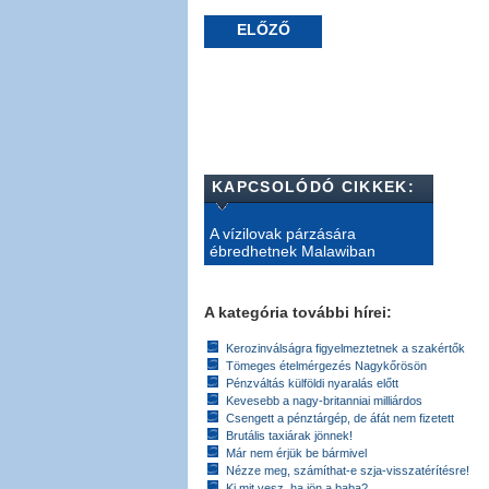
ELŐZŐ
KAPCSOLÓDÓ CIKKEK:
A vízilovak párzására
ébredhetnek Malawiban
A kategória további hírei:
Kerozinválságra figyelmeztetnek a szakértők
Tömeges ételmérgezés Nagykőrösön
Pénzváltás külföldi nyaralás előtt
Kevesebb a nagy-britanniai milliárdos
Csengett a pénztárgép, de áfát nem fizetett
Brutális taxiárak jönnek!
Már nem érjük be bármivel
Nézze meg, számíthat-e szja-visszatérítésre!
Ki mit vesz, ha jön a baba?