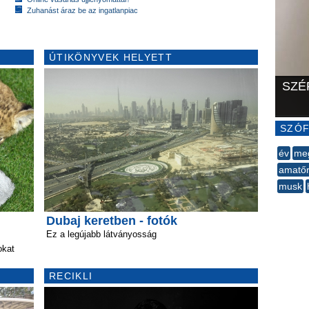
Zuhanást áraz be az ingatlanpiac
ÚTIKÖNYVEK HELYETT
SZÉ
SZÓF
év
me
amatő
musk
--
Dubaj keretben - fotók
Ez a legújabb látványosság
okat
RECIKLI