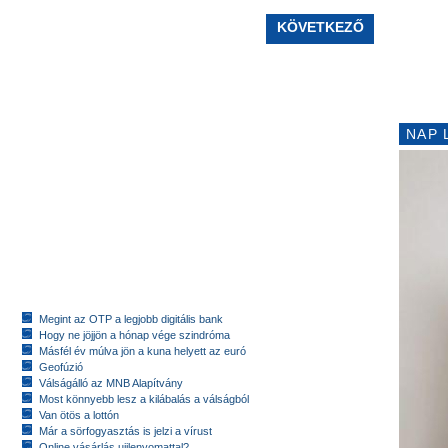
KÖVETKEZŐ
NAP 
Megint az OTP a legjobb digitális bank
Hogy ne jöjjön a hónap vége szindróma
Másfél év múlva jön a kuna helyett az euró
Geofúzió
Válságálló az MNB Alapítvány
Most könnyebb lesz a kilábalás a válságból
Van ötös a lottón
Már a sörfogyasztás is jelzi a vírust
Online vásárlás ujjlenyomattal?