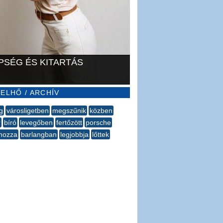
PSÉG ÉS KITARTÁS
ELHŐ / ARCHÍV
g
városligetben
megszűnik
közben
r
bíró
levegőben
fertőzött
porsche
hozza
barlangban
legjobbja
lőttek