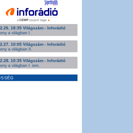
2.26. 18:35 Világszám - Inforádió
ony a világban I.
2.27. 10:05 Világszám - Inforádió
ony a világban II.
2.28. 10:35 Világszám - Inforádió
ony a világban I. ism.
ÖSSÉG