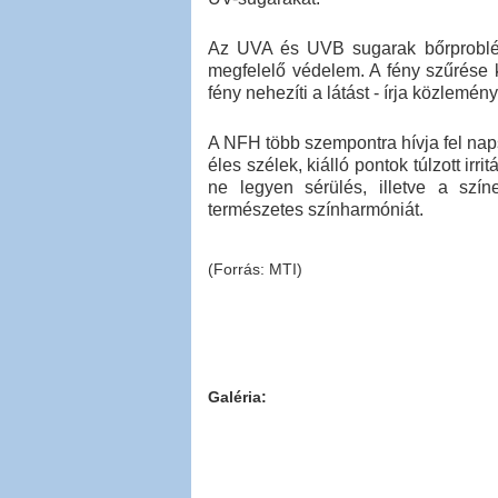
Az UVA és UVB sugarak bőrproblém
megfelelő védelem. A fény szűrése k
fény nehezíti a látást - írja közlemé
A NFH több szempontra hívja fel nap
éles szélek, kiálló pontok túlzott ir
ne legyen sérülés, illetve a szí
természetes színharmóniát.
(Forrás: MTI)
Galéria: