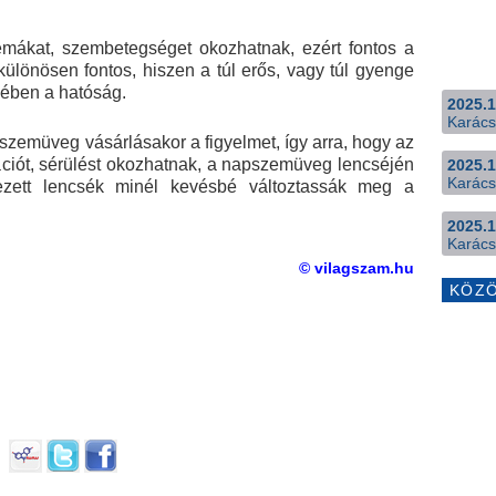
ákat, szembetegséget okozhatnak, ezért fontos a
ülönösen fontos, hiszen a túl erős, vagy túl gyenge
nyében a hatóság.
2025.1
Karács
szemüveg vásárlásakor a figyelmet, így arra, hogy az
ritációt, sérülést okozhatnak, a napszemüveg lencséjén
2025.1
Karács
nezett lencsék minél kevésbé változtassák meg a
2025.1
Karács
© vilagszam.hu
KÖZ