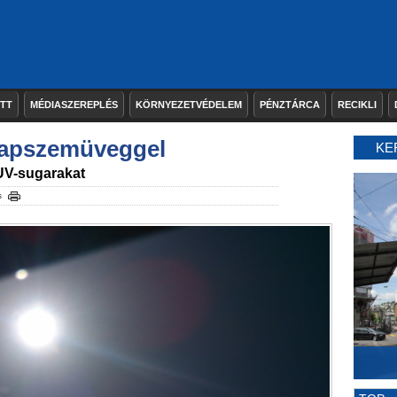
ETT
MÉDIASZEREPLÉS
KÖRNYEZETVÉDELEM
PÉNZTÁRCA
RECIKLI
napszemüveggel
KE
UV-sugarakat
s