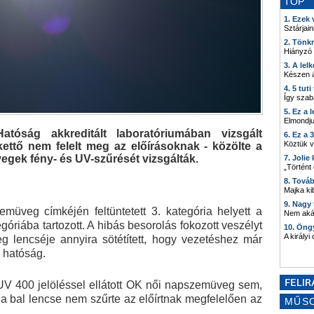
TOP
1. Ezek
Sztárjain
2. Tönk
Hiányzó
3. A lel
Készen á
4. 5 tut
Így szab
5. Ez a 
Elmondju
tóság akkreditált laboratóriumában vizsgált
6. Ez a 
Köztük 
ettő nem felelt meg az előírásoknak - közölte a
gek fény- és UV-szűrését vizsgálták.
7. Joli
„Történt
8. Tová
Majka kib
9. Nagy
üveg címkéjén feltüntetett 3. kategória helyett a
Nem akár
óriába tartozott. A hibás besorolás fokozott veszélyt
10. Öng
A királyi
eg lencséje annyira sötétített, hogy vezetéshez már
a hatóság.
UV 400 jelöléssel ellátott OK női napszemüveg sem,
a bal lencse nem szűrte az előírtnak megfelelően az
MŰS