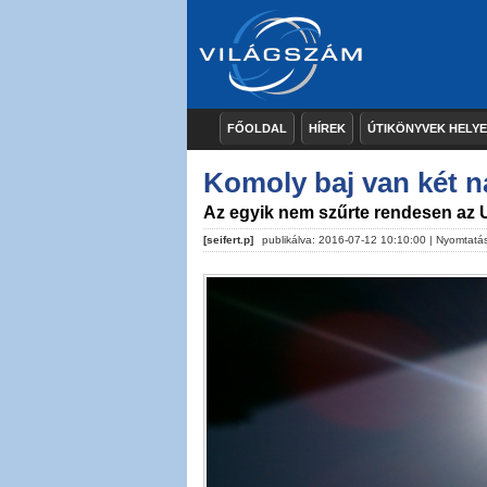
FŐOLDAL
HÍREK
ÚTIKÖNYVEK HELY
Komoly baj van két 
Az egyik nem szűrte rendesen az 
[seifert.p]
publikálva: 2016-07-12 10:10:00 |
Nyomtatá