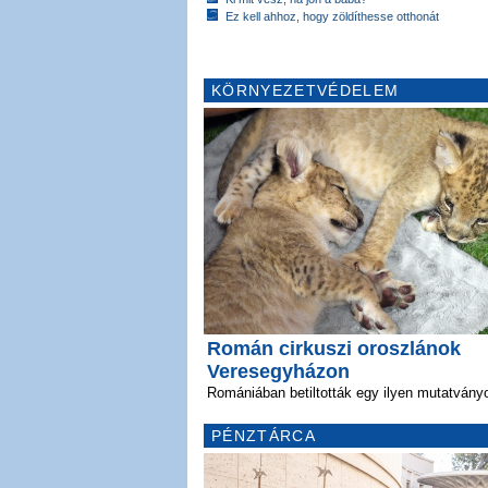
Ez kell ahhoz, hogy zöldíthesse otthonát
KÖRNYEZETVÉDELEM
Román cirkuszi oroszlánok
Veresegyházon
Romániában betiltották egy ilyen mutatvány
PÉNZTÁRCA