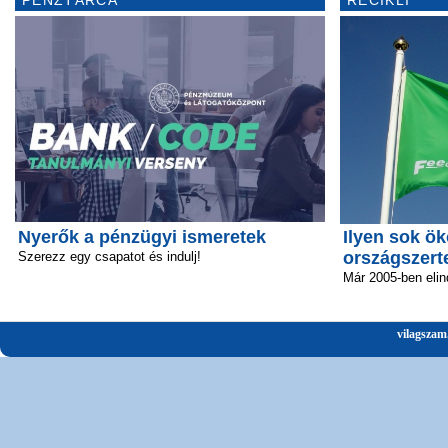
Nyerők a pénzügyi ismeretek
Ilyen sok ök
országszert
Szerezz egy csapatot és indulj!
Már 2005-ben elin
vilagszam