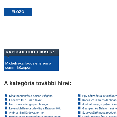
ELŐZŐ
KAPCSOLÓDÓ CIKKEK:
Michelin-csillagos étterem a
semmi közepén
A kategória további hírei:
Kína: bepillantás a holnap világába
Egy hátizsákkal a felhőkarc
Fedezze fel a Tisza-tavat!
Koncz Zsuzsa és Azahriah
Nem csak a tengerpart hívogat
A futball ereje, a pályán inn
Levendulaillatú csodavilág a Balaton fölött
Glamping és Balaton: ezt ke
A vb, ami milliárdokat termel
Szarvasűző messzeségek
Élményekkel teli hétvége a MondoConon
Marék Veronikától Kukorell