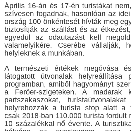
Április 16-án és 17-én turistákat ne
szívesen fogadnak, hasonlóan az idei
ország 100 önkéntesét hívták meg egy
biztosítják az szállást és az étkezést
egyedül az odautazást kell megold
valamelyikére. Cserébe vállalják, 
helyieknek a munkában.
A természeti értékek megóvása és 
látogatott útvonalak helyreállítása 
programban, amiből hagyományt szer
a Feröer-szigeteken. A madarak kö
partszakaszokat, turistaútvonalaka
helyrehozzák a turista stop alatt a 
csak 2018-ban 110.000 turista fordul
10 százalékkal nő évente. A turisztika