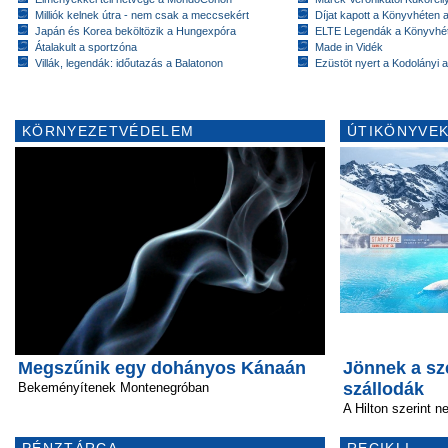
Milliók kelnek útra - nem csak a meccsekért
Díjat kapott a Könyvhéten
Japán és Korea beköltözik a Hungexpóra
ELTE Legendák a Könyvhé
Átalakult a sportzóna
Made in Vidék
Villák, legendák: időutazás a Balatonon
Ezüstöt nyert a Kodolányi
KÖRNYEZETVÉDELEM
ÚTIKÖNYVEK
Megszűnik egy dohányos Kánaán
Jönnek a sz
szállodák
Bekeményítenek Montenegróban
A Hilton szerint 
PÉNZTÁRCA
RECIKLI