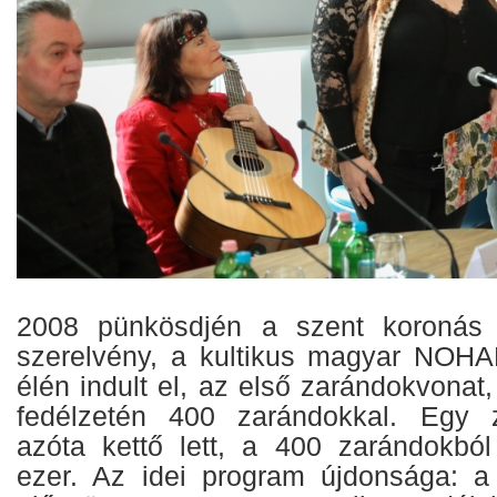
2008 pünkösdjén a szent koronás cí
szerelvény, a kultikus magyar NOH
élén indult el, az első zarándokvonat
fedélzetén 400 zarándokkal. Egy z
azóta kettő lett, a 400 zarándokbó
ezer. Az idei program újdonsága: a