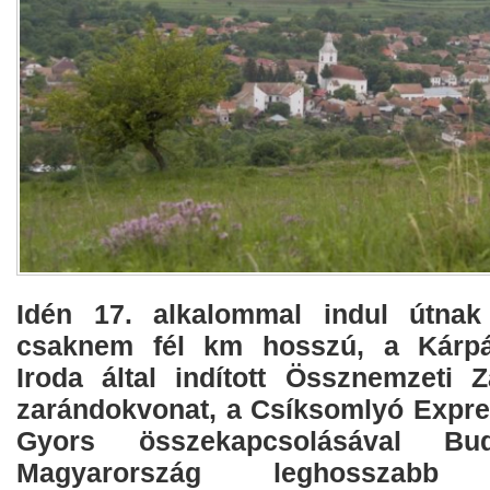
Idén 17. alkalommal indul útna
csaknem fél km hosszú, a Kárpá
Iroda által indított Össznemzeti 
zarándokvonat, a Csíksomlyó Expre
Gyors összekapcsolásával Bud
Magyarország leghosszabb sz