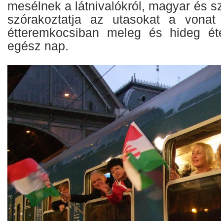
mesélnek a látnivalókról, magyar és 
szórakoztatja az utasokat a vonat
étteremkocsiban meleg és hideg éte
egész nap.