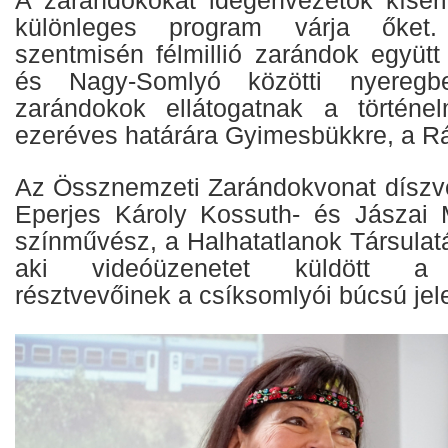
különleges program várja őket.
szentmisén félmillió zarándok együtt
és Nagy-Somlyó közötti nyeregb
zarándokok ellátogatnak a történe
ezeréves határára Gyimesbükkre, a Rá
Az Össznemzeti Zarándokvonat díszv
Eperjes Károly Kossuth- és Jászai 
színművész, a Halhatatlanok Társulat
aki videóüzenetet küldött a sa
résztvevőinek a csíksomlyói búcsú jel