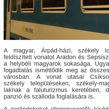
A magyar, Árpád-házi, székely lo
feldíszített vonatot Aradon és Sepsis
a helybéli magyarok sokasága. Ugya
fogadtatás ismétlődik meg az összes
városban. A vonat utasai Csíkso
székely településeken, székely-ma
laknak a faluturizmus keretében, 
panzió és szálloda foglalására is.
A zarándokokat idegenvezetők kísér