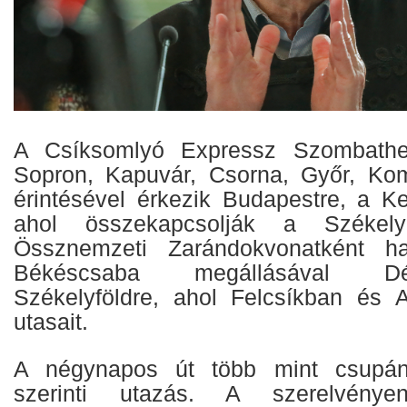
A Csíksomlyó Expressz Szombathel
Sopron, Kapuvár, Csorna, Győr, Ko
érintésével érkezik Budapestre, a Ke
ahol összekapcsolják a Székely
Össznemzeti Zarándokvonatként h
Békéscsaba megállásával Dé
Székelyföldre, ahol Felcsíkban és A
utasait.
A négynapos út több mint csupá
szerinti utazás. A szerelvénye