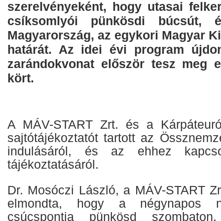
szerelvényeként, hogy utasai felke
csíksomlyói pünkösdi búcsút, é
Magyarország, az egykori Magyar Ki
határát. Az idei évi program újd
zarándokvonat először tesz meg eg
kört.
A MÁV-START Zrt. és a Kárpáteuró
sajtótájékoztatót tartott az Össznem
indulásáról, és az ehhez kapcs
tájékoztatásáról.
Dr. Mosóczi László, a MÁV-START Zrt
elmondta, hogy a négynapos n
csúcspontja pünkösd szombato