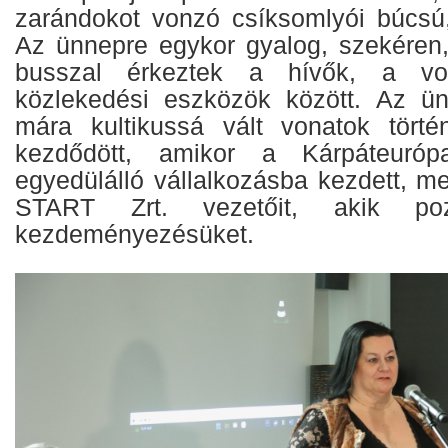
zarándokot vonzó csíksomlyói búcsú
Az ünnepre egykor gyalog, szekéren, 
busszal érkeztek a hívők, a vo
közlekedési eszközök között. Az ün
mára kultikussá vált vonatok tört
kezdődött, amikor a Kárpáteuróp
egyedülálló vállalkozásba kezdett, 
START Zrt. vezetőit, akik pozi
kezdeményezésüket.