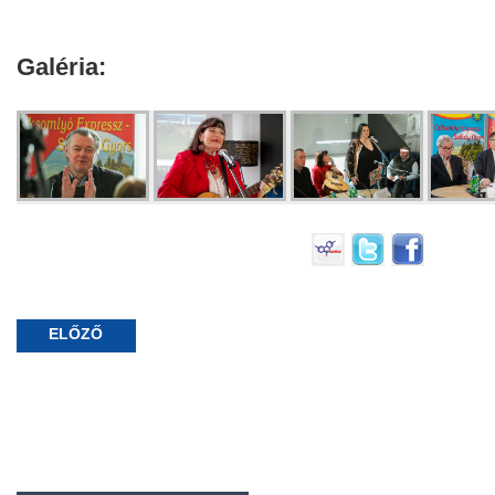
Galéria:
ELŐZŐ