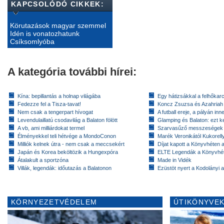
KAPCSOLÓDÓ CIKKEK:
Körutazások magyar szemmel
Idén is vonatozhatunk
Csíksomlyóba
A kategória további hírei:
Kína: bepillantás a holnap világába
Egy hátizsákkal a felhőkarc
Fedezze fel a Tisza-tavat!
Koncz Zsuzsa és Azahriah
Nem csak a tengerpart hívogat
A futball ereje, a pályán inn
Levendulaillatú csodavilág a Balaton fölött
Glamping és Balaton: ezt ke
A vb, ami milliárdokat termel
Szarvasűző messzeségek
Élményekkel teli hétvége a MondoConon
Marék Veronikától Kukorell
Milliók kelnek útra - nem csak a meccsekért
Díjat kapott a Könyvhéten
Japán és Korea beköltözik a Hungexpóra
ELTE Legendák a Könyvhé
Átalakult a sportzóna
Made in Vidék
Villák, legendák: időutazás a Balatonon
Ezüstöt nyert a Kodolányi
KÖRNYEZETVÉDELEM
ÚTIKÖNYVEK