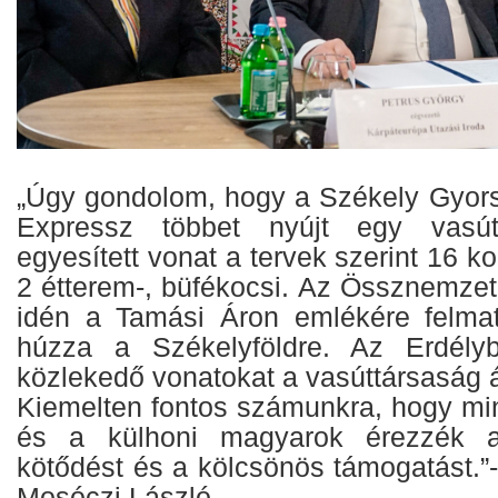
„Úgy gondolom, hogy a Székely Gyor
Expressz többet nyújt egy vasút
egyesített vonat a tervek szerint 16 ko
2 étterem-, büfékocsi. Az Össznemzet
idén a Tamási Áron emlékére felmat
húzza a Székelyföldre. Az Erdély
közlekedő vonatokat a vasúttársaság ál
Kiemelten fontos számunkra, hogy mi
és a külhoni magyarok érezzék a
kötődést és a kölcsönös támogatást.”
Mosóczi László.