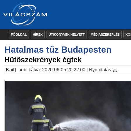
FŐOLDAL
HÍREK
ÚTIKÖNYVEK HELYETT
MÉDIASZEREPLÉS
KÖ
Hatalmas tűz Budapesten
Hűtőszekrények égtek
[Kail]
publikálva: 2020-06-05 20:22:00 |
Nyomtatás