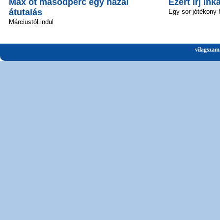
Max öt másodperc egy hazai
Ezért írj ink
átutalás
Egy sor jótékony 
Márciustól indul
vilagszam