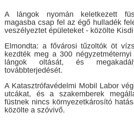
A lángok nyomán keletkezett fü
magasba csap fel az égő hulladék fel
veszélyeztet épületeket - közölte Kisd
Elmondta: a fővárosi tűzoltók öt víz
kezdték meg a 300 négyzetméternyi t
lángok oltását, és megakadá
továbbterjedését.
A Katasztrófavédelmi Mobil Labor vég
utcákat, és a szakemberek megálla
füstnek nincs környezetkárosító hatás
közölte a szóvivő.