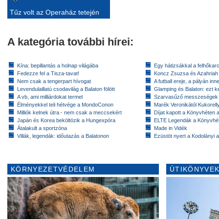
Tűz volt az Operaház tetején
A kategória további hírei:
Kína: bepillantás a holnap világába
Egy hátizsákkal a felhőkarc
Fedezze fel a Tisza-tavat!
Koncz Zsuzsa és Azahriah
Nem csak a tengerpart hívogat
A futball ereje, a pályán inn
Levendulaillatú csodavilág a Balaton fölött
Glamping és Balaton: ezt ke
A vb, ami milliárdokat termel
Szarvasűző messzeségek
Élményekkel teli hétvége a MondoConon
Marék Veronikától Kukorell
Milliók kelnek útra - nem csak a meccsekért
Díjat kapott a Könyvhéten
Japán és Korea beköltözik a Hungexpóra
ELTE Legendák a Könyvhé
Átalakult a sportzóna
Made in Vidék
Villák, legendák: időutazás a Balatonon
Ezüstöt nyert a Kodolányi
KÖRNYEZETVÉDELEM
ÚTIKÖNYVEK