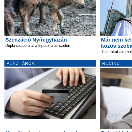
Szenzáció Nyíregyházán
Már nem kel
közös szob
Dupla szaporulat a kipusztulás szélén
Turistákat akarn
PÉNZTÁRCA
RECIKLI