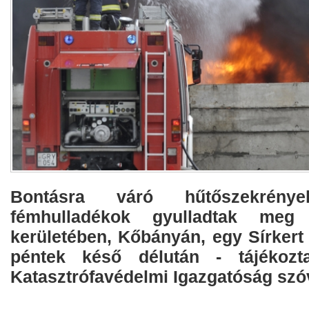
Bontásra váró hűtőszekrén
fémhulladékok gyulladtak me
kerületében, Kőbányán, egy Sírkert 
péntek késő délután - tájékozt
Katasztrófavédelmi Igazgatóság szóv