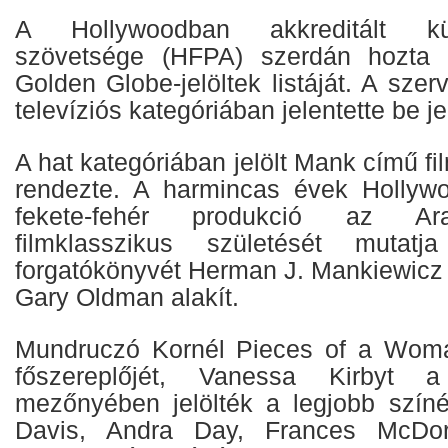
A Hollywoodban akkreditált kül
szövetsége (HFPA) szerdán hozta 
Golden Globe-jelöltek listáját. A szer
televíziós kategóriában jelentette be jelö
A hat kategóriában jelölt Mank című fi
rendezte. A harmincas évek Hollywo
fekete-fehér produkció az Ar
filmklasszikus születését mutat
forgatókönyvét Herman J. Mankiewicz ír
Gary Oldman alakít.
Mundruczó Kornél Pieces of a Woma
főszereplőjét, Vanessa Kirbyt 
mezőnyében jelölték a legjobb színé
Davis, Andra Day, Frances McDo