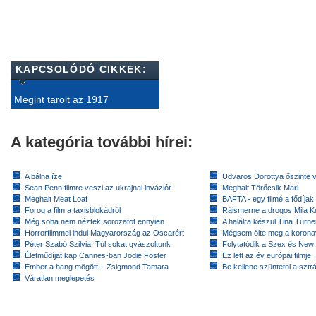
KAPCSOLÓDÓ CIKKEK:
Megint tarolt az 1917
A kategória további hírei:
A bálna íze
Udvaros Dorottya őszinte 
Sean Penn filmre veszi az ukrajnai inváziót
Meghalt Törőcsik Mari
Meghalt Meat Loaf
BAFTA - egy filmé a fődíja
Forog a film a taxisblokádról
Ráismerne a drogos Mila K
Még soha nem néztek sorozatot ennyien
A halálra készül Tina Turne
Horrorfilmmel indul Magyarország az Oscarért
Mégsem ölte meg a koronav
Péter Szabó Szilvia: Túl sokat gyászoltunk
Folytatódik a Szex és New
Életműdíjat kap Cannes-ban Jodie Foster
Ez lett az év európai filmje
Ember a hang mögött – Zsigmond Tamara
Be kellene szüntetni a szt
Váratlan meglepetés