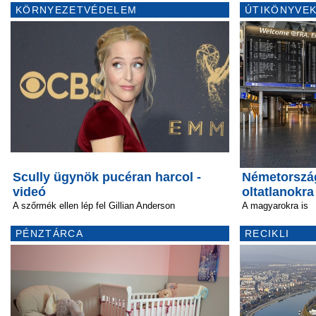
KÖRNYEZETVÉDELEM
ÚTIKÖNYVEK
Scully ügynök pucéran harcol -
Németország
videó
oltatlanokra
A szőrmék ellen lép fel Gillian Anderson
A magyarokra is
PÉNZTÁRCA
RECIKLI