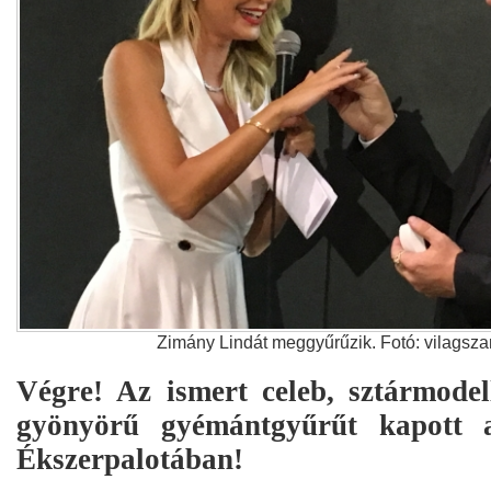
Zimány Lindát meggyűrűzik. Fotó: vilagsz
Végre! Az ismert celeb, sztármode
gyönyörű gyémántgyűrűt kapott 
Ékszerpalotában!