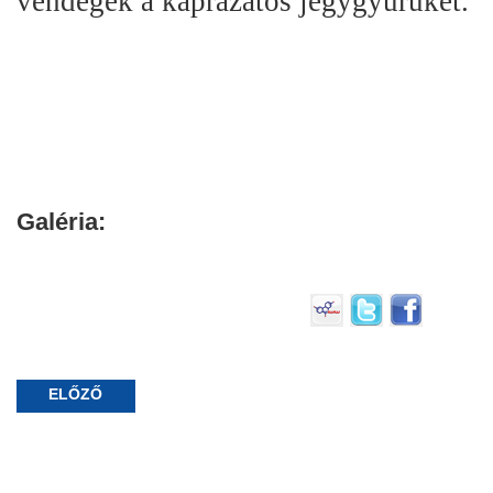
vendégek a káprázatos jegygyűrűket.
Galéria:
ELŐZŐ