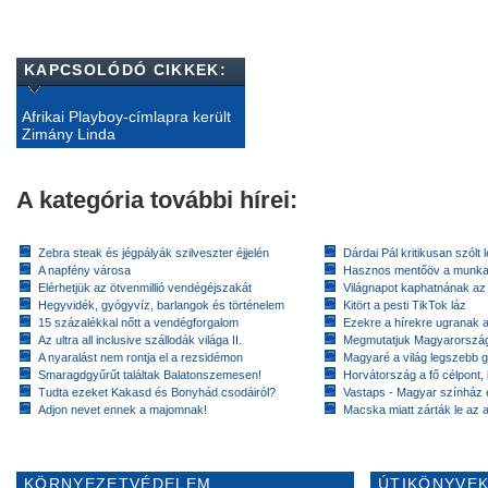
KAPCSOLÓDÓ CIKKEK:
Afrikai Playboy-címlapra került
Zimány Linda
A kategória további hírei:
Zebra steak és jégpályák szilveszter éjjelén
Dárdai Pál kritikusan szólt 
A napfény városa
Hasznos mentőöv a munkan
Elérhetjük az ötvenmillió vendégéjszakát
Világnapot kaphatnának az 
Hegyvidék, gyógyvíz, barlangok és történelem
Kitört a pesti TikTok láz
15 százalékkal nőtt a vendégforgalom
Ezekre a hírekre ugranak a 
Az ultra all inclusive szállodák világa II.
Megmutatjuk Magyarország 
A nyaralást nem rontja el a rezsidémon
Magyaré a világ legszebb g
Smaragdgyűrűt találtak Balatonszemesen!
Horvátország a fő célpont,
Tudta ezeket Kakasd és Bonyhád csodáiról?
Vastaps - Magyar színház e
Adjon nevet ennek a majomnak!
Macska miatt zárták le az a
KÖRNYEZETVÉDELEM
ÚTIKÖNYVEK