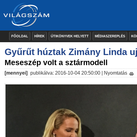
FŐOLDAL
HÍREK
ÚTIKÖNYVEK HELYETT
MÉDIASZEREPLÉS
KÖ
Gyűrűt húztak Zimány Linda uj
Meseszép volt a sztármodell
[mennyei]
publikálva: 2016-10-04 20:50:00 |
Nyomtatás