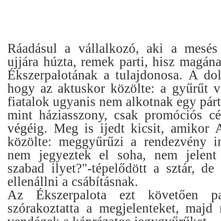
Ráadásul a vállalkozó, aki a mesés
ujjára húzta, remek parti, hisz magán
Ékszerpalotának a tulajdonosa. A dol
hogy az aktuskor közölte: a gyűrűt v
fiatalok ugyanis nem alkotnak egy párt
mint háziasszony, csak promóciós cél
végéig. Meg is ijedt kicsit, amikor A
közölte: meggyűrűzi a rendezvény i
nem jegyeztek el soha, nem jelent 
szabad ilyet?"-tépelődött a sztár, d
ellenállni a csábításnak.
Az Ékszerpalota ezt követően pa
szórakoztatta a megjelenteket, majd 