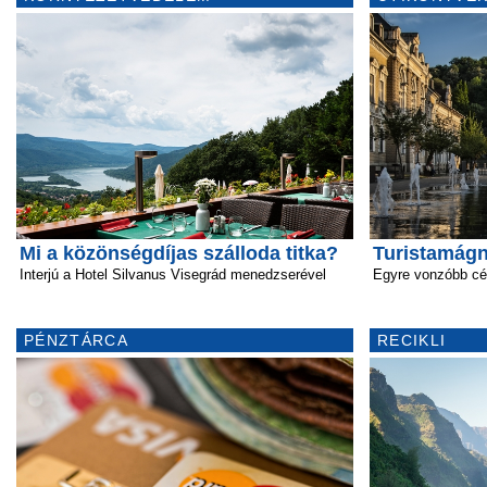
Mi a közönségdíjas szálloda titka?
Turistamágn
Interjú a Hotel Silvanus Visegrád menedzserével
Egyre vonzóbb cé
PÉNZTÁRCA
RECIKLI