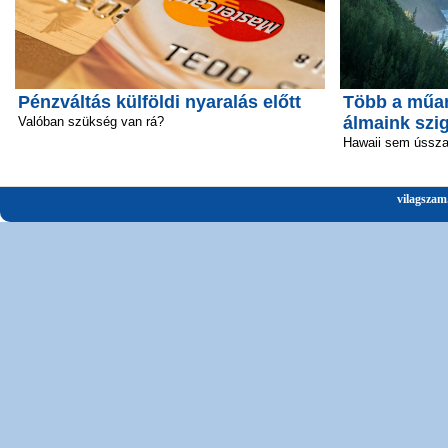
Pénzváltás külföldi nyaralás előtt
Több a műan
álmaink szi
Valóban szükség van rá?
Hawaii sem ússz
vilagszam