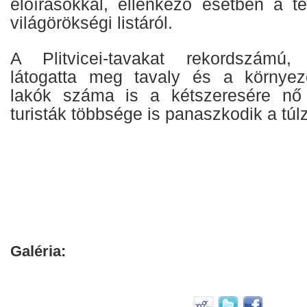
előírásokkal, ellenkező esetben a té
világörökségi listáról.
A Plitvicei-tavakat rekordszámú, k
látogatta meg tavaly és a környez
lakók száma is a kétszeresére nő
turisták többsége is panaszkodik a túl
Galéria: