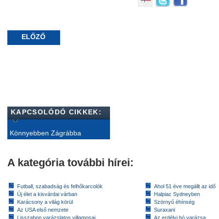
ELŐZŐ
KAPCSOLÓDÓ CIKKEK:
Könnyebben Zágrábba
A kategória további hírei:
Futball, szabadság és felhőkarcolók
Ahol 51 éve megállt az idő
Új élet a kisvárdai várban
Halpiac Sydneyben
Karácsony a világ körül
Szörnyű éhínség
Az USA első nemzete
Suraxani
Lisszabon varázslatos villamosai
Az erdélyi hó varázsa