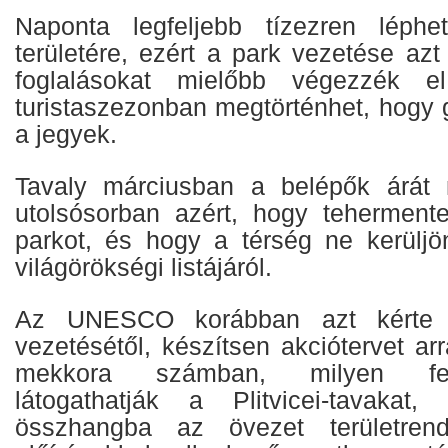
Naponta legfeljebb tízezren léph
területére, ezért a park vezetése azt
foglalásokat mielőbb végezzék e
turistaszezonban megtörténhet, hogy 
a jegyek.
Tavaly márciusban a belépők árát
utolsósorban azért, hogy teherment
parkot, és hogy a térség ne kerül
világörökségi listájáról.
Az UNESCO korábban azt kérte 
vezetésétől, készítsen akciótervet arr
mekkora számban, milyen felt
látogathatják a Plitvicei-tavakat
összhangba az övezet területrend