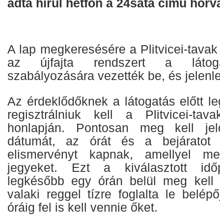
adta hírül hétfőn a 24sata című horvá
A lap megkeresésére a Plitvicei-tavak
az újfajta rendszert a láto
szabályozására vezették be, és jelenle
Az érdeklődőknek a látogatás előtt l
regisztrálniuk kell a Plitvicei-ta
honlapján. Pontosan meg kell jel
dátumát, az órát és a bejáratot i
elismervényt kapnak, amellyel me
jegyeket. Ezt a kiválasztott idő
legkésőbb egy órán belül meg kell 
valaki reggel tízre foglalta le belép
óráig fel is kell vennie őket.