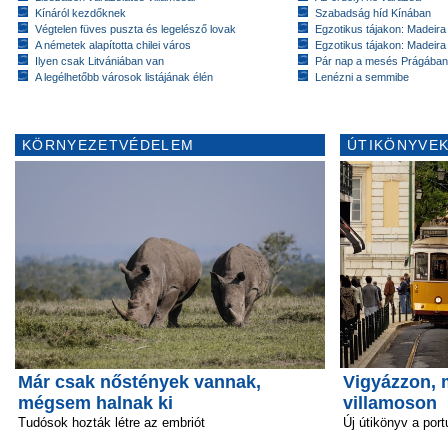
Kínáról kezdőknek
Szabadság híd Kínában
Végtelen füves puszta és legelésző lovak
Egzotikus tájakon: Madeira 
A németek alapította chilei város
Egzotikus tájakon: Madeira 
Ilyen csak Litvániában van
Pár nap a mesés Prágában
A legélhetőbb városok listájának élén
Lenézni a semmibe
KÖRNYEZETVÉDELEM
ÚTIKÖNYVEK
Már csak nőstények vannak,
Vigyázzon, m
mégsem halnak ki
villamoson
Tudósok hozták létre az embriót
Új útikönyv a port