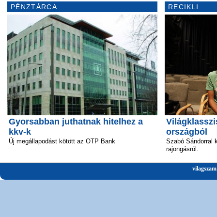
PÉNZTÁRCA
RECIKLI
Gyorsabban juthatnak hitelhez a
Világklasszi
kkv-k
országból
Új megállapodást kötött az OTP Bank
Szabó Sándorral k
rajongásról.
vilagszam