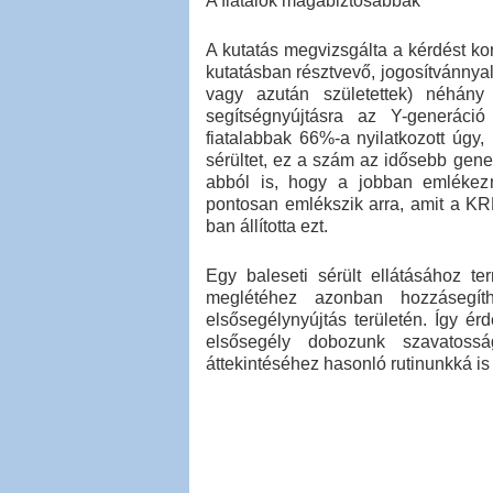
A fiatalok magabiztosabbak
A kutatás megvizsgálta a kérdést ko
kutatásban résztvevő, jogosítvánnya
vagy azután születettek) néhány 
segítségnyújtásra az Y-generáció
fiatalabbak 66%-a nyilatkozott úgy,
sérültet, ez a szám az idősebb gen
abból is, hogy a jobban emlékezn
pontosan emlékszik arra, amit a KR
ban állította ezt.
Egy baleseti sérült ellátásához te
meglétéhez azonban hozzásegí
elsősegélynyújtás területén. Így érd
elsősegély dobozunk szavatossá
áttekintéséhez hasonló rutinunkká is 