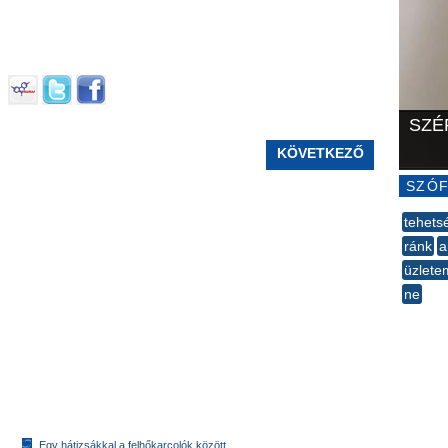
SZÉ
KÖVETKEZŐ
SZÓF
tehets
ránk
a
üzlete
ne
--
Egy hátizsákkal a felhőkarcolók között