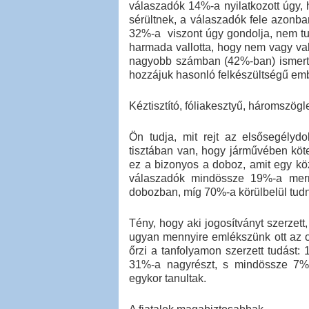
válaszadók 14%-a nyilatkozott úgy, 
sérültnek, a válaszadók fele azonba
32%-a viszont úgy gondolja, nem tu
harmada vallotta, hogy nem vagy való
nagyobb számban (42%-ban) ismert
hozzájuk hasonló felkészültségű embe
Kéztisztító, fóliakesztyű, háromszög
Ön tudja, mit rejt az elsősegélyd
tisztában van, hogy járművében kötel
ez a bizonyos a doboz, amit egy köz
válaszadók mindössze 19%-a merné
dobozban, míg 70%-a körülbelül tudn
Tény, hogy aki jogosítványt szerzett
ugyan mennyire emlékszünk ott az o
őrzi a tanfolyamon szerzett tudást: 
31%-a nagyrészt, s mindössze 7%-
egykor tanultak.