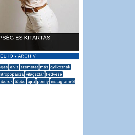
PSÉG ÉS KITARTÁS
ELHŐ / ARCHÍV
éges
elvis
szemetet
más
gyilkosnak
ntropopauza
világsztár
kedvese
mberek
többe
újra
penny
instagramról