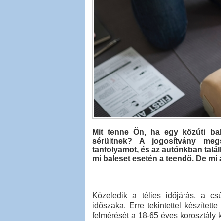
Mit tenne Ön, ha egy közúti bal
sérültnek? A jogosítvány megs
tanfolyamot, és az autónkban talál
mi baleset esetén a teendő. De mi
Közeledik a télies időjárás, a c
időszaka. Erre tekintettel készítet
felmérését a 18-65 éves korosztály