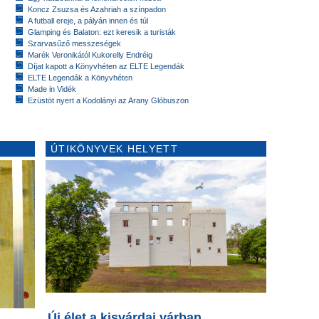
Koncz Zsuzsa és Azahriah a színpadon
A futball ereje, a pályán innen és túl
Glamping és Balaton: ezt keresik a turisták
Szarvasűző messzeségek
Marék Veronikától Kukorelly Endréig
Díjat kapott a Könyvhéten az ELTE Legendák
ELTE Legendák a Könyvhéten
Made in Vidék
Ezüstöt nyert a Kodolányi az Arany Glóbuszon
ÚTIKÖNYVEK HELYETT
Új élet a kisvárdai várban