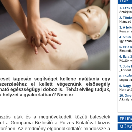
TOP
1. Ezek
Sztárjain
2. Tönk
Hiányzó
3. A lel
Készen á
4. 5 tut
Így szab
5. Ez a 
Elmondju
6. Ez a 
Köztük 
7. Joli
„Történt
8. Tová
eset kapcsán segítséget kellene nyújtania egy
Majka kib
zerzéséhez el kellett végeznünk elsősegély
9. Nagy
ható egészségügyi doboz is. Tehát elvileg tudjuk,
Nem akár
 a helyzet a gyakorlatban? Nem ez.
10. Öng
A királyi
súszós utak és a megnövekedett közúti balesetek
te el a Groupama Biztosító a Pulzus Kutatóval közös
MŰS
 körében. Az eredmény elgondolkodtató: mindössze a