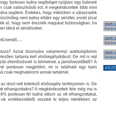
hogy biztosan tudna segítséget nyújtani egy baleseti
n csak valószínűsíti ezt. A megkérdezettek több mint
dna segíteni. Érdekes, hogy miközben a válaszadók
színűleg nem tudna ellátni egy sérültet, ennél jóval
ék el, hogy nem éreznék magukat biztonságban, ha
2025.1
r látná el sérülésüket.
Karács
2025.1
letű kendő….
Karács
oboza? Azzal bizonyára valamennyi autótulajdonos
2025.1
ezően tartania kell elsősegélydobozt. De mit is rejt
Karács
úti ellenőrzésnél is kérhetnek a járművezetőktől? A
 pontosan megjelölni, mi is található egy ilyen
KÖZ
á csak meghatározni annak tartalmát.
, az részt vett kötelező elsősegély tanfolyamon is. De
tt elhangzottakra? A megkérdezettek fele még ma is
16% pontosan fel tudná idézni az ott elhangzottakat,
uk emlékezetéből vesztek ki teljes mértékben az