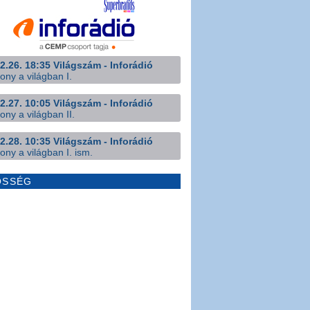
2.26. 18:35 Világszám - Inforádió
ony a világban I.
2.27. 10:05 Világszám - Inforádió
ony a világban II.
2.28. 10:35 Világszám - Inforádió
ony a világban I. ism.
ÖSSÉG