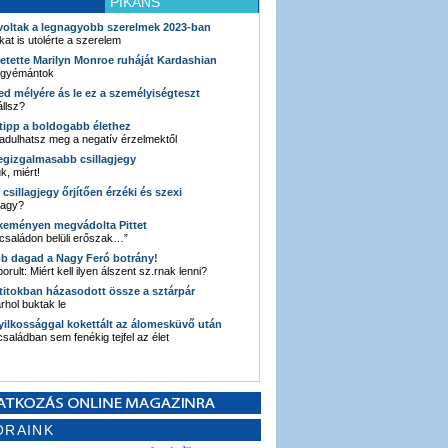
PIKÁNS
 voltak a legnagyobb szerelmek 2023-ban
kat is utolérte a szerelem
retette Marilyn Monroe ruháját Kardashian
 gyémántok
ked mélyére ás le ez a személyiségteszt
llsz?
i tipp a boldogabb élethez
adulhatsz meg a negatív érzelmektől
legizgalmasabb csillagjegy
k, miért!
3 csillagjegy őrjítően érzéki és szexi
vagy?
e keményen megvádolta Pittet
 családon belüli erőszak…”
bb dagad a Nagy Feró botrány!
orult: Miért kell ilyen álszent sz.rnak lenni?
 titokban házasodott össze a sztárpár
hol buktak le
yilkossággal kokettált az álomesküvő után
 családban sem fenékig tejfel az élet
ORAINK