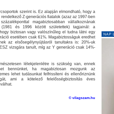
rcsoportok szerint is. Ez alapján elmondható, hogy a
l rendelkező Z-generációs fiatalok (azaz az 1997-ben
százalékponttal magabiztosabban vállalkoznának
 (1981 és 1996 között születettek) tagjainál: a
 hogy biztosan vagy valószínűleg el tudna látni egy
NAP 
eráció esetében csak 61%. Magabiztosságuk eredhet
ek az elsősegélynyújtásról tanultakra is: 20%-uk
ESZ vizsgára tanult, míg az Y generáció csak 14%-
rmészetesen lélekjelenlétre is szükség van, ennek
thet bennünket, ha magabiztosan mozgunk az
emes lehet tudásunkat felfrissíteni és ellenőriznünk
gát, ami a kötelező felelősségbiztosítás éves
válhat.
© vilagszam.hu