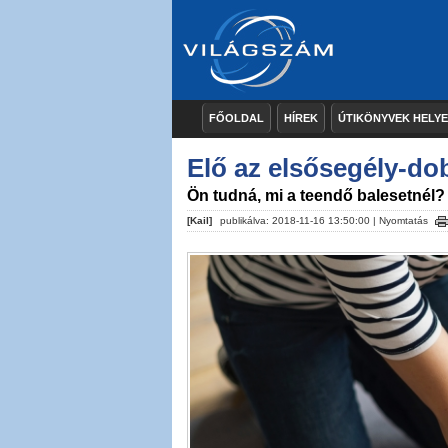
FŐOLDAL
HÍREK
ÚTIKÖNYVEK HELY
Elő az elsősegély-do
Ön tudná, mi a teendő balesetnél?
[Kail]
publikálva: 2018-11-16 13:50:00 |
Nyomtatás