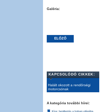
Galéria:
ELŐZŐ
KAPCSOLÓDÓ CIKKEK:
Halált okozott a rendőrségi
motorcsónak
A kategória további hírei:
Kína: bepillantás a holnap világába