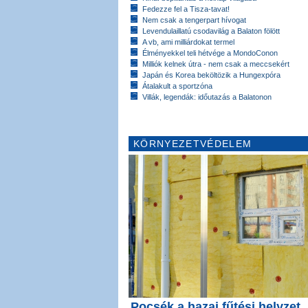
Fedezze fel a Tisza-tavat!
Nem csak a tengerpart hívogat
Levendulaillatú csodavilág a Balaton fölött
A vb, ami milliárdokat termel
Élményekkel teli hétvége a MondoConon
Milliók kelnek útra - nem csak a meccsekért
Japán és Korea beköltözik a Hungexpóra
Átalakult a sportzóna
Villák, legendák: időutazás a Balatonon
KÖRNYEZETVÉDELEM
Pocsék a hazai fűtési helyzet