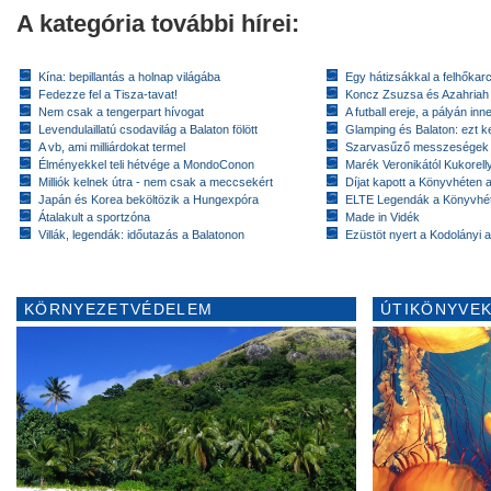
A kategória további hírei:
Kína: bepillantás a holnap világába
Egy hátizsákkal a felhőkarc
Fedezze fel a Tisza-tavat!
Koncz Zsuzsa és Azahriah
Nem csak a tengerpart hívogat
A futball ereje, a pályán inn
Levendulaillatú csodavilág a Balaton fölött
Glamping és Balaton: ezt ke
A vb, ami milliárdokat termel
Szarvasűző messzeségek
Élményekkel teli hétvége a MondoConon
Marék Veronikától Kukorell
Milliók kelnek útra - nem csak a meccsekért
Díjat kapott a Könyvhéten
Japán és Korea beköltözik a Hungexpóra
ELTE Legendák a Könyvhé
Átalakult a sportzóna
Made in Vidék
Villák, legendák: időutazás a Balatonon
Ezüstöt nyert a Kodolányi
KÖRNYEZETVÉDELEM
ÚTIKÖNYVEK