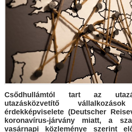
Csődhullámtól tart az utaz
utazásközvetítő vállalkozáso
érdekképviselete (Deutscher Reis
koronavírus-járvány miatt, a sz
vasárnapi közleménye szerint elő