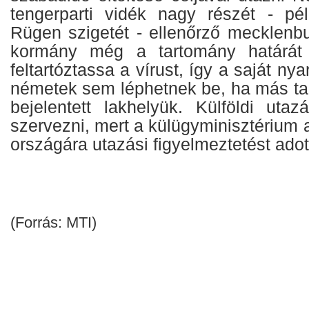
tengerparti vidék nagy részét - p
Rügen szigetét - ellenőrző mecklenbu
kormány még a tartomány határát 
feltartóztassa a vírust, így a saját ny
németek sem léphetnek be, ha más t
bejelentett lakhelyük. Külföldi uta
szervezni, mert a külügyminisztérium 
országára utazási figyelmeztetést adott
(Forrás: MTI)