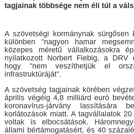
tagjainak többsége nem éli túl a váls
A szövetségi kormánynak sürgősen k
különben "nagyon hamar megsemm
közepes méretű vállalkozásokra ép
nyilatkozott Norbert Fiebig, a DRV 
hogy "nem veszíthetjük el ország
infrastruktúráját".
A szövetség tagjainak körében végzet
április végéig 4,8 milliárd euró bevét
koronavírus-járvány lassítására be
korlátozások miatt. A tagvállalatok 2
voltak is elbocsátások. Háromnegye
állami bértámogatásért, és 40 százal