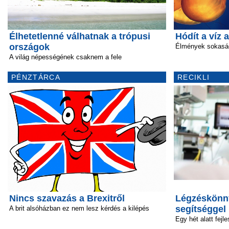
Élhetetlenné válhatnak a trópusi
Hódít a víz a
országok
Élmények sokasá
A világ népességének csaknem a fele
PÉNZTÁRCA
RECIKLI
Nincs szavazás a Brexitről
Légzéskönny
segítséggel
A brit alsóházban ez nem lesz kérdés a kilépés
Egy hét alatt fejle