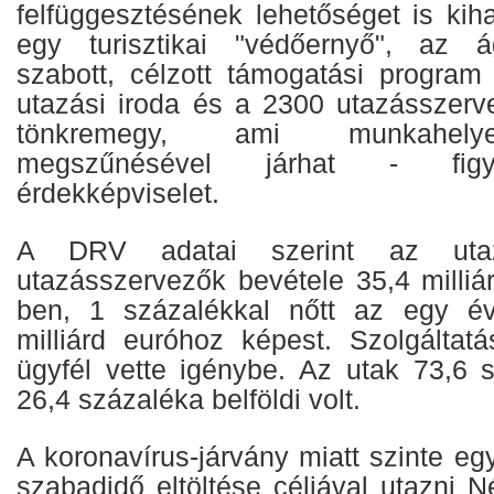
felfüggesztésének lehetőséget is kih
egy turisztikai "védőernyő", az á
szabott, célzott támogatási program
utazási iroda és a 2300 utazásszer
tönkremegy, ami munkahelye
megszűnésével járhat - figy
érdekképviselet.
A DRV adatai szerint az uta
utazásszervezők bevétele 35,4 milliá
ben, 1 százalékkal nőtt az egy év
milliárd euróhoz képest. Szolgáltatá
ügyfél vette igénybe. Az utak 73,6 s
26,4 százaléka belföldi volt.
A koronavírus-járvány miatt szinte eg
szabadidő eltöltése céljával utazni 