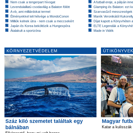
Nem csak a tengerpart hívogat
A futball ereje, a pályán inn
Levendulaillatú csodavilág a Balaton fölött
Glamping és Balaton: ezt ke
A vb, ami milliárdokat termel
Szarvasűző messzeségek
Élményekkel teli hétvége a MondoConon
Marék Veronikától Kukorell
Milliók kelnek útra - nem csak a meccsekért
Díjat kapott a Könyvhéten
Japán és Korea beköltözik a Hungexpóra
ELTE Legendák a Könyvhé
Átalakult a sportzóna
Made in Vidék
KÖRNYEZETVÉDELEM
ÚTIKÖNYVEK
Száz kiló szemetet találtak egy
Magyar futb
bálnában
Katar a kulisszák