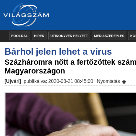
FŐOLDAL
HÍREK
ÚTIKÖNYVEK HELYETT
MÉDIASZEREPLÉS
KÖ
Bárhol jelen lehet a vírus
Százháromra nőtt a fertőzöttek szá
Magyarországon
[Ujvári]
publikálva: 2020-03-21 08:45:00 |
Nyomtatás