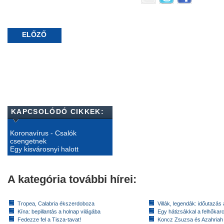
ELŐZŐ
KAPCSOLÓDÓ CIKKEK:
Koronavírus - Csalók
csengetnek
Egy kisvárosnyi halott
A kategória további hírei:
Tropea, Calabria ékszerdoboza
Villák, legendák: időutazás
Kína: bepillantás a holnap világába
Egy hátizsákkal a felhőkarc
Fedezze fel a Tisza-tavat!
Koncz Zsuzsa és Azahriah