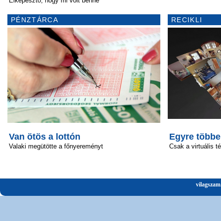
Elképesztő, hogy mi volt benne
PÉNZTÁRCA
RECIKLI
Van ötös a lottón
Egyre többe
Valaki megütötte a főnyereményt
Csak a virtuális t
vilagszam