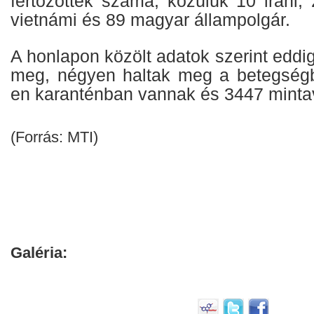
fertőzöttek száma, közülük 10 iráni, 
vietnámi és 89 magyar állampolgár.
A honlapon közölt adatok szerint eddi
meg, négyen haltak meg a betegségb
en karanténban vannak és 3447 mintavé
(Forrás: MTI)
Galéria: