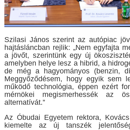
Szilasi János szerint az autópiac jö
hajtásláncban rejlik: „Nem egyfajta m
a jövőt, szerintünk egy új ökosziszté
amelyben helye lesz a hibrid, a hidrog
de még a hagyományos (benzin, díz
Meggyőződésem, hogy egyik sem le
működő technológia, éppen ezért fo
mérnökei megismerhessék az öss
alternatívát.”
Az Óbudai Egyetem rektora, Kovács 
kiemelte az új tanszék jelentősé