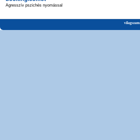
Agresszív pszichés nyomással
vilagszam