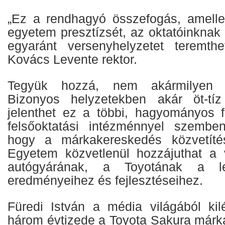
„Ez a rendhagyó összefogás, amelle
egyetem presztízsét, az oktatóinknak
egyaránt versenyhelyzetet teremthe
Kovács Levente rektor.
Tegyük hozzá, nem akármilyen ve
Bizonyos helyzetekben akár öt-tí
jelenthet ez a többi, hagyományos
felsőoktatási intézménnyel szemben
hogy a márkakereskedés közvetíté
Egyetem közvetlenül hozzájuthat a 
autógyárának, a Toyotának a le
eredményeihez és fejlesztéseihez.
Füredi István a média világából kilé
három évtizede a Toyota Sakura márk