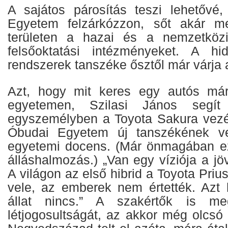
A sajátos párosítás teszi lehetővé
Egyetem felzárkózzon, sőt akár m
területen a hazai és a nemzetközi
felsőoktatási intézményeket. A hi
rendszerek tanszéke ősztől már várja a
Azt, hogy mit keres egy autós má
egyetemen, Szilasi János segít 
egyszemélyben a Toyota Sakura vezé
Óbudai Egyetem új tanszékének ve
egyetemi docens. (Már önmagában e
álláshalmozás.) „Van egy víziója a jö
A világon az első hibrid a Toyota Prius 
vele, az emberek nem értették. Azt h
állat nincs.” A szakértők is meg
létjogosultságát, az akkor még olcsó