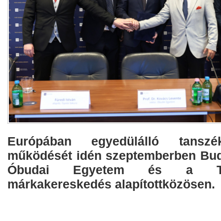
Európában egyedülálló tans
működését idén szeptemberben Bud
Óbudai Egyetem és a To
márkakereskedés alapítottközösen.