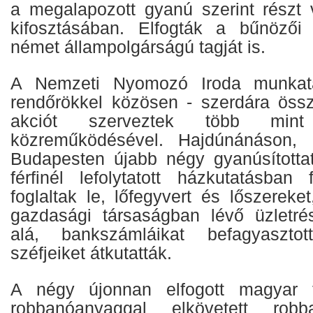
a megalapozott gyanú szerint részt
kifosztásában. Elfogták a bűnözői 
német állampolgárságú tagját is.
A Nemzeti Nyomozó Iroda munkat
rendőrökkel közösen - szerdára öss
akciót szerveztek több min
közreműködésével. Hajdúnánáson, 
Budapesten újabb négy gyanúsítottat
férfinél lefolytatott házkutatásban 
foglaltak le, lőfegyvert és lőszereket
gazdasági társaságban lévő üzletré
alá, bankszámláikat befagyasztott
széfjeiket átkutatták.
A négy újonnan elfogott magyar f
robbanóanyaggal elkövetett ro