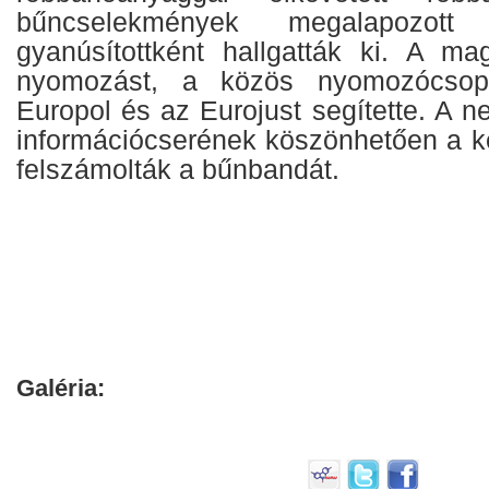
bűncselekmények megalapozott
gyanúsítottként hallgatták ki. A m
nyomozást, a közös nyomozócsop
Europol és az Eurojust segítette. A 
információcserének köszönhetően a ké
felszámolták a bűnbandát.
Galéria: