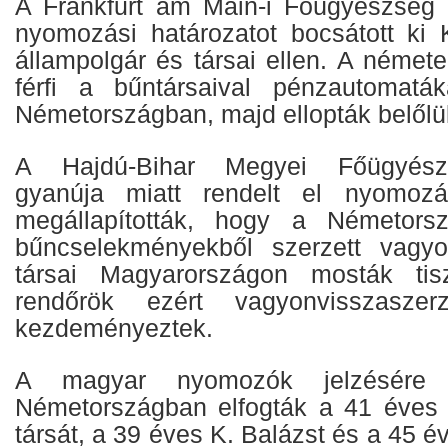
A Frankfurt am Main-i Főügyészség 
nyomozási határozatot bocsátott ki
állampolgár és társai ellen. A némete
férfi a bűntársaival pénzautomaták
Németországban, majd ellopták belőlü
A Hajdú-Bihar Megyei Főügyés
gyanúja miatt rendelt el nyomoz
megállapították, hogy a Németorsz
bűncselekményekből szerzett vagy
társai Magyarországon mosták tis
rendőrök ezért vagyonvisszaszerz
kezdeményeztek.
A magyar nyomozók jelzésére
Németországban elfogták a 41 éves 
társát, a 39 éves K. Balázst és a 45 év