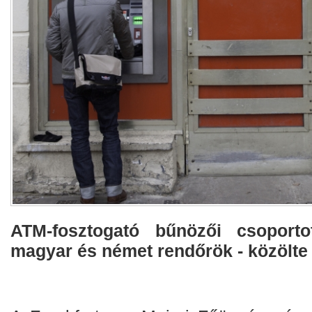
ATM-fosztogató bűnözői csoporto
magyar és német rendőrök - közölte