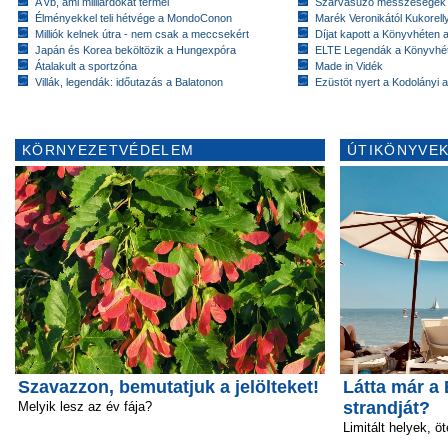
A vb, ami milliárdokat termel
Szarvasűző messzeségek
Élményekkel teli hétvége a MondoConon
Marék Veronikától Kukorell
Milliók kelnek útra - nem csak a meccsekért
Díjat kapott a Könyvhéten
Japán és Korea beköltözik a Hungexpóra
ELTE Legendák a Könyvhé
Átalakult a sportzóna
Made in Vidék
Villák, legendák: időutazás a Balatonon
Ezüstöt nyert a Kodolányi
KÖRNYEZETVÉDELEM
ÚTIKÖNYVEK
Szavazzon, bemutatjuk a jelölteket!
Látta már a
strandját?
Melyik lesz az év fája?
Limitált helyek, ö