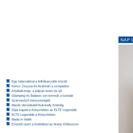
NAP 
Egy hátizsákkal a felhőkarcolók között
Koncz Zsuzsa és Azahriah a színpadon
A futball ereje, a pályán innen és túl
Glamping és Balaton: ezt keresik a turisták
Szarvasűző messzeségek
Marék Veronikától Kukorelly Endréig
Díjat kapott a Könyvhéten az ELTE Legendák
ELTE Legendák a Könyvhéten
Made in Vidék
Ezüstöt nyert a Kodolányi az Arany Glóbuszon