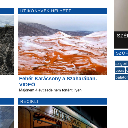
ÚTIKÖNYVEK HELYETT
SZÉ
SZÓF
szigorí
peas
o
balato
Fehér Karácsony a Szaharában.
--
VIDEÓ
Majdnem 4 évtizede nem történt ilyen!
RECIKLI