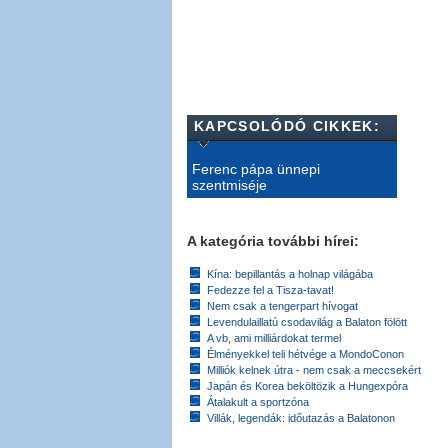
KAPCSOLÓDÓ CIKKEK:
Ferenc pápa ünnepi
szentmiséje
A kategória további hírei:
Kína: bepillantás a holnap világába
Fedezze fel a Tisza-tavat!
Nem csak a tengerpart hívogat
Levendulaillatú csodavilág a Balaton fölött
A vb, ami milliárdokat termel
Élményekkel teli hétvége a MondoConon
Milliók kelnek útra - nem csak a meccsekért
Japán és Korea beköltözik a Hungexpóra
Átalakult a sportzóna
Villák, legendák: időutazás a Balatonon