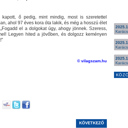
 kapott, ő pedig, mint mindig, most is szeretettel
ban, ahol 97 éves kora óta lakik, és még a hosszú élet
2025.1
el:„Fogadd el a dolgokat úgy, ahogy jönnek. Szeress,
Karács
mel! Legyen hited a jövőben, és dolgozz keményen
!”
2025.1
Karács
2025.1
© vilagszam.hu
Karács
KÖZ
KÖVETKEZŐ