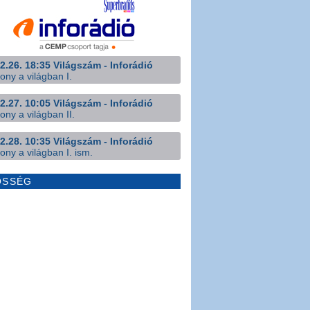
2.26. 18:35 Világszám - Inforádió
ony a világban I.
2.27. 10:05 Világszám - Inforádió
ony a világban II.
2.28. 10:35 Világszám - Inforádió
ony a világban I. ism.
ÖSSÉG