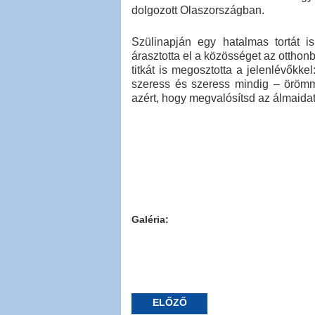
dolgozott Olaszországban.
Szülinapján egy hatalmas tortát is
árasztotta el a közösséget az otthon
titkát is megosztotta a jelenlévőkk
szeress és szeress mindig – öröm
azért, hogy megvalósítsd az álmaidat
Galéria:
ELŐZŐ