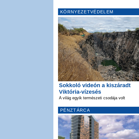
KÖRNYEZETVÉDELEM
Sokkoló videón a kiszáradt
Viktória-vízesés
A világ egyik természeti csodája volt
PÉNZTÁRCA