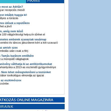
PIKÁNS
an most az Adrián?
yar recepciós mesél
ost inkább hagyja ki!
élyes a túrázás
etes ülések a repülőkön
ehet a jövő
en, amíg nem késő
t 100 világörökségi helyszín tűnhet el
enetes emberek szavaztak vasárnap
entést és táncos játszóteret kért a két szavazó
 az amish szex
ombolás után csak a férj
s Tamás barátom emlékére
 a műrepülő világbajnok
anövény válthatja ki az antibiotikumokat
sarkantyúka a 2013-as esztendő gyógynövénye
 - Nem lehet méregteleníteni a testünket
ábor toxikológus elmondja az igazat
n az eszkimószex
lcsönbe
ORAINK