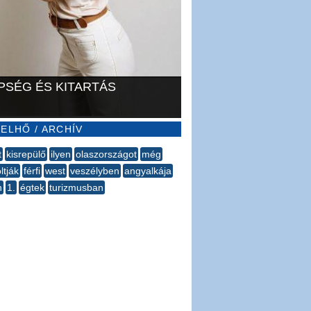
PSÉG ÉS KITARTÁS
ELHŐ / ARCHÍV
t
kisrepülő
ilyen
olaszországot
még
ltják
férfi
west
veszélyben
angyalkája
n
1.
égtek
turizmusban