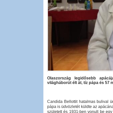
Olaszország legidősebb apácáj
világháborút élt át, tíz pápa és 57
Candida Bellottit hatalmas bulival
pápa is üdvözletét küldte az apácána
született és 1931-ben vonult be eg