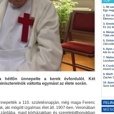
TOP
1. Mi v
Egy mag
2. Ezt m
Életvesz
3. Emel
Ez (is) l
4. Menj
Több min
5. Döbb
Zárcsökk
6. Ilyen
Két év t
7. Náda
Lezuhant
8. Csod
A kerti 
9. Blöff
Zacher G
a hétfőn ünnepelte a kerek évfordulót. Két
10. Ilye
 miniszterelnök váltotta egymást az élete során.
Szex kö
 ünnepelték a 110. születésnapján, még maga Ferenc
k, aki mögött izgalmas élet áll. 1907-ben, Veronában
MŰS
y zárdába, majd kórházakban és szeretetotthonokban