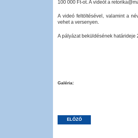
100 000 Ft-ot. A videót a retorika@m
A videó feltöltésével, valamint a n
vehet a versenyen.
A pályázat beküldésének határideje 
Galéria:
ELŐZŐ