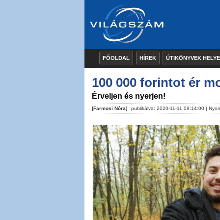
FŐOLDAL
HÍREK
ÚTIKÖNYVEK HELY
100 000 forintot ér mo
Érveljen és nyerjen!
[Farmosi Nóra]
publikálva: 2020-11-11 09:14:00 |
Nyom