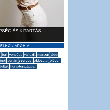
PSÉG ÉS KITARTÁS
ELHŐ / ARCHÍV
i
buli
vonzóbb
változik
marson
több
inél
adrián
szerepet
áldozatai
élőben
dultak
horvátországban