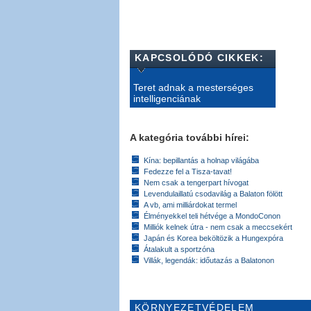
KAPCSOLÓDÓ CIKKEK:
Teret adnak a mesterséges
intelligenciának
A kategória további hírei:
Kína: bepillantás a holnap világába
Fedezze fel a Tisza-tavat!
Nem csak a tengerpart hívogat
Levendulaillatú csodavilág a Balaton fölött
A vb, ami milliárdokat termel
Élményekkel teli hétvége a MondoConon
Milliók kelnek útra - nem csak a meccsekért
Japán és Korea beköltözik a Hungexpóra
Átalakult a sportzóna
Villák, legendák: időutazás a Balatonon
KÖRNYEZETVÉDELEM