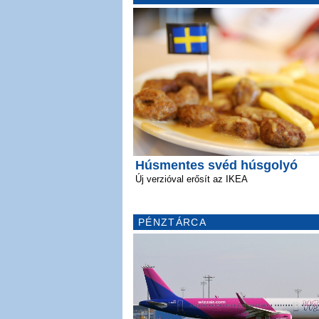
Húsmentes svéd húsgolyó
Új verzióval erősít az IKEA
PÉNZTÁRCA