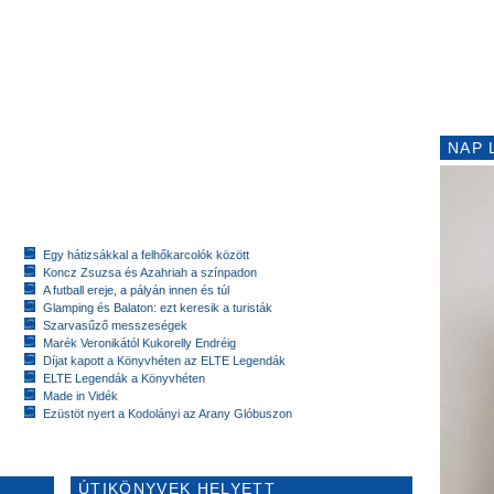
NAP 
Egy hátizsákkal a felhőkarcolók között
Koncz Zsuzsa és Azahriah a színpadon
A futball ereje, a pályán innen és túl
Glamping és Balaton: ezt keresik a turisták
Szarvasűző messzeségek
Marék Veronikától Kukorelly Endréig
Díjat kapott a Könyvhéten az ELTE Legendák
ELTE Legendák a Könyvhéten
Made in Vidék
Ezüstöt nyert a Kodolányi az Arany Glóbuszon
ÚTIKÖNYVEK HELYETT