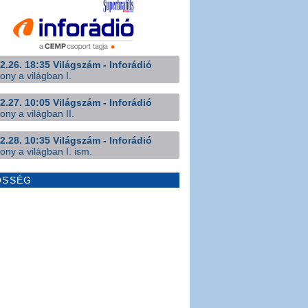
2.26. 18:35 Világszám - Inforádió
ony a világban I.
2.27. 10:05 Világszám - Inforádió
ony a világban II.
2.28. 10:35 Világszám - Inforádió
ony a világban I. ism.
ÖSSÉG