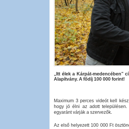
​„Itt élek a Kárpát-medencében” c
Alapítvány. A fődíj 100 000 forint!
Maximum 3 perces videót kell készí
hogy jó élni az adott településen
egyaránt várják a szervezők.
Az első helyezett 100 000 Ft ösztönd