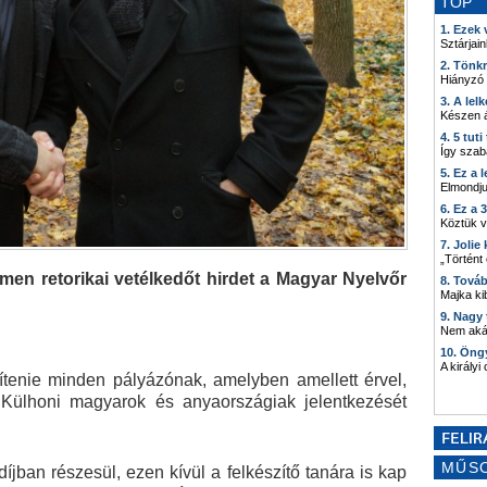
TOP
1. Ezek
Sztárjain
2. Tönk
Hiányzó
3. A lel
Készen á
4. 5 tut
Így szab
5. Ez a 
Elmondju
6. Ez a 
Köztük 
7. Joli
„Történt
ímen retorikai vetélkedőt hirdet a Magyar Nyelvőr
8. Tová
Majka kib
9. Nagy
Nem akár
10. Öng
A királyi
tenie minden pályázónak, amelyben amellett érvel,
. Külhoni magyarok és anyaországiak jelentkezését
MŰS
íjban részesül, ezen kívül a felkészítő tanára is kap