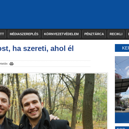
ETT
MÉDIASZEREPLÉS
KÖRNYEZETVÉDELEM
PÉNZTÁRCA
RECIKLI
st, ha szereti, ahol él
KE
tatás