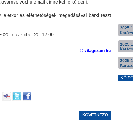
agyarnyelvor.hu email címre kell elküldeni.
év, életkor és elérhetőségek megadásával bárki részt
2025.1
Karács
2020. november 20. 12:00.
2025.1
Karács
© vilagszam.hu
2025.1
Karács
KÖZ
KÖVETKEZŐ