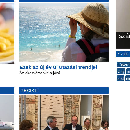
SZÉ
SZÓF
húsvét
Ezek az új év új utazási trendjei
lány
m
Az okosvárosoké a jövő
test
in
--
RECIKLI