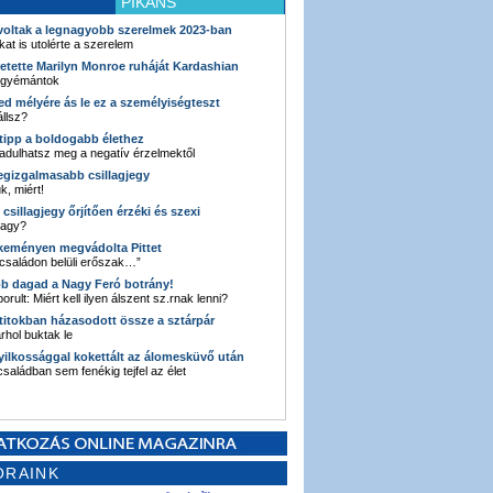
PIKÁNS
 voltak a legnagyobb szerelmek 2023-ban
kat is utolérte a szerelem
retette Marilyn Monroe ruháját Kardashian
 gyémántok
ked mélyére ás le ez a személyiségteszt
llsz?
i tipp a boldogabb élethez
adulhatsz meg a negatív érzelmektől
legizgalmasabb csillagjegy
k, miért!
3 csillagjegy őrjítően érzéki és szexi
vagy?
e keményen megvádolta Pittet
 családon belüli erőszak…”
bb dagad a Nagy Feró botrány!
orult: Miért kell ilyen álszent sz.rnak lenni?
 titokban házasodott össze a sztárpár
hol buktak le
yilkossággal kokettált az álomesküvő után
 családban sem fenékig tejfel az élet
ORAINK