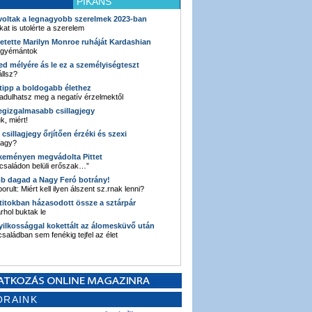
PIKÁNS
 voltak a legnagyobb szerelmek 2023-ban
kat is utolérte a szerelem
retette Marilyn Monroe ruháját Kardashian
 gyémántok
ked mélyére ás le ez a személyiségteszt
llsz?
i tipp a boldogabb élethez
adulhatsz meg a negatív érzelmektől
legizgalmasabb csillagjegy
k, miért!
3 csillagjegy őrjítően érzéki és szexi
vagy?
e keményen megvádolta Pittet
 családon belüli erőszak…”
bb dagad a Nagy Feró botrány!
orult: Miért kell ilyen álszent sz.rnak lenni?
 titokban házasodott össze a sztárpár
hol buktak le
yilkossággal kokettált az álomesküvő után
 családban sem fenékig tejfel az élet
ORAINK