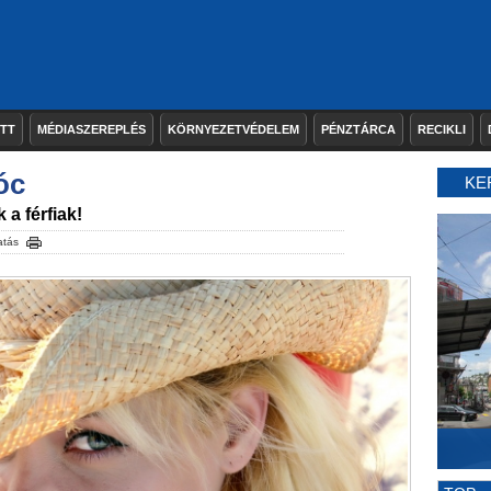
ETT
MÉDIASZEREPLÉS
KÖRNYEZETVÉDELEM
PÉNZTÁRCA
RECIKLI
óc
KE
 a férfiak!
atás