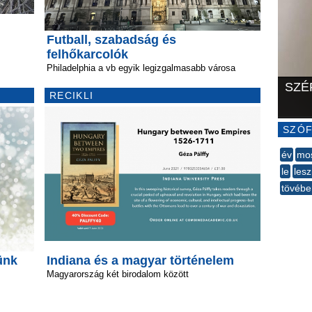
Futball, szabadság és
felhőkarcolók
Philadelphia a vb egyik legizgalmasabb városa
SZÉ
RECIKLI
SZÓF
év
mo
le
les
tövébe
--
ünk
Indiana és a magyar történelem
Magyarország két birodalom között