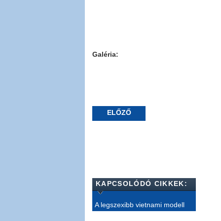
Galéria:
ELŐZŐ
KAPCSOLÓDÓ CIKKEK:
A legszexibb vietnami modell