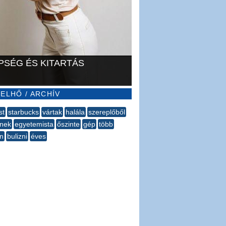
PSÉG ÉS KITARTÁS
ELHŐ / ARCHÍV
st
starbucks
vártak
halála
szereplőből
znek
egyetemista
őszinte
gép
több
n
bulizni
éves