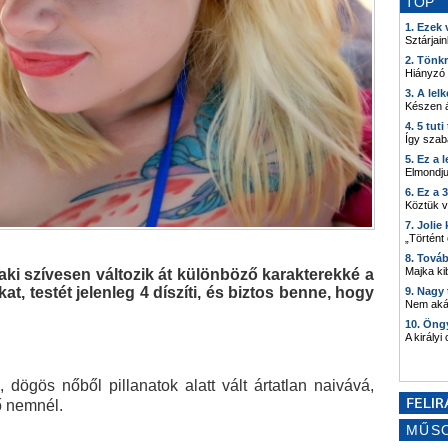
TOP
1. Ezek
Sztárjain
2. Tönk
Hiányzó
3. A lel
Készen á
4. 5 tut
Így szab
5. Ez a 
Elmondju
6. Ez a 
Köztük 
7. Joli
„Történt
8. Tová
Majka kib
aki szívesen változik át különböző karakterekké a
at, testét jelenleg 4 díszíti, és biztos benne, hogy
9. Nagy
Nem akár
10. Öng
A királyi
, dögös nőből pillanatok alatt vált ártatlan naivává,
ő nemnél.
MŰS