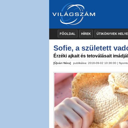
FŐOLDAL
HÍREK
ÚTIKÖNYVEK HELY
Sofie, a született vad
Érzéki ajkait és tetoválásait imádják
[Újvári Nóra]
publikálva: 2018-09-02 10:36:00 |
Nyomt