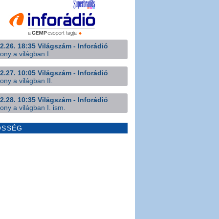
2.26. 18:35 Világszám - Inforádió
ony a világban I.
2.27. 10:05 Világszám - Inforádió
ony a világban II.
2.28. 10:35 Világszám - Inforádió
ony a világban I. ism.
ÖSSÉG