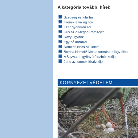
A kategória további hírei:
Szépség és kitartás
Ilyenek a viking nők
Ezer gyönyörű arc
Ki is az a Megan Ramsey?
Roxy ügynök
Egy nő darabjai
Nemzeti kincs született
Bomba idomok! Nina a természet lágy ölén
A Baywatch gyönyörű színésznője
Juno az istenek királynője
KÖRNYEZETVÉDELEM