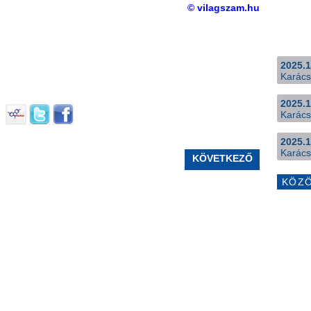
© vilagszam.hu
2025.1
Karács
2025.1
Karács
2025.1
Karács
KÖVETKEZŐ
KÖZ