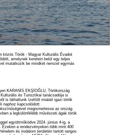
en közös Török - Magyar Kulturális Évadot
ött, amelynek keretein belül egy teljes
yel mutatkozik be mindkét nemzet egymás
l Gülşen KARANİS EKŞİOĞLU, Törökország
lturális és Turisztikai tanácsadója is
 is láthattunk ízelítőt mialatt igazi török
eli naphoz kapcsolódott.
sokszínűségével megismertesse az ország
évben a legkülönfélébb művészeti ágak török
ggel együttműködve 2024. június 4-ig, a
n. Ezeken a rendezvényeken több mint 400
rténelem és irodalom területén tartott rangos