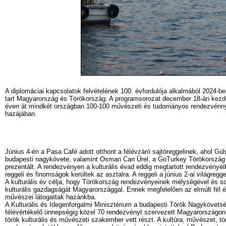
A diplomáciai kapcsolatok felvételének 100. évfordulója alkalmából 2024-b
tart Magyarország és Törökország. A programsorozat december 18-án kezdőd
éven át mindkét országban 100-100 művészeti és tudományos rendezvénn
hazájában.
Június 4-én a Pasa Café adott otthont a félévzáró sajtóreggelinek, aho
budapesti nagykövete, valamint Osman Can Ürel, a GoTurkey Törökország Ku
prezentált. A rendezvényen a kulturális évad eddig megtartott rendezvényeiből
reggeli és finomságok kerültek az asztalra. A reggeli a június 2-ai világregg
A kulturális év célja, hogy Törökország rendezvényeinek mélységével és 
kulturális gazdagságát Magyarországgal. Ennek megfelelően az elmúlt fél 
művészei látogattak hazánkba.
A Kulturális és Idegenforgalmi Minisztérium a budapesti Török Nagykövetsé
félévértékelő ünnepségig közel 70 rendezvényt szervezett Magyarországo
török kulturális és művészeti szakember vett részt. A kultúra, művészet, tö