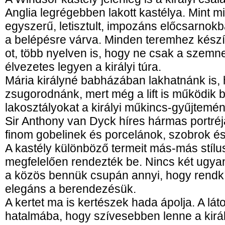
Anglia legrégebben lakott kastélya. Mint mi
egyszerű, letisztult, impozáns előcsarnok
a belépésre várva. Minden teremhez készí
ot, több nyelven is, hogy ne csak a szemn
élvezetes legyen a királyi túra.
Mária királyné babházában lakhatnánk is, h
zsugorodnánk, mert még a lift is működik 
lakosztályokat a királyi műkincs-gyűjtemény
Sir Anthony van Dyck híres hármas portréja
finom gobelinek és porcelánok, szobrok é
A kastély különböző termeit más-más stíl
megfelelően rendezték be. Nincs két ugya
a közös bennük csupán annyi, hogy rendk
elegáns a berendezésük.
A kertet ma is kertészek hada ápolja. A láto
hatalmába, hogy szívesebben lenne a király