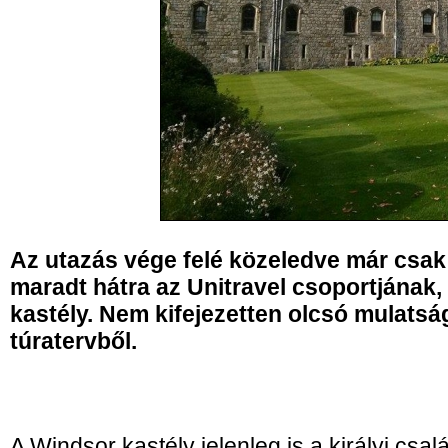
Az utazás vége felé közeledve már csa
maradt hátra az Unitravel csoportjának
kastély. Nem kifejezetten olcsó mulatság
túratervből.
A Windsor kastély jelenleg is a királyi csal