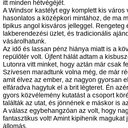
itt minden hétvégéjét.
A Windsor kastélyt egy komplett kis város 
hasonlatos a középkori mintához, de ma 
tipikus angol kisváros jelleggel. Rengeteg
lakberendezési üzlet, és tradicionális ajá
vásárolhatunk.
Az idő és lassan pénz hiánya miatt is a k
repülőtér volt. Újfent hálát adtam a kisbu
Lutonra vitt minket, hogy aztán már csak fel
Szívesen maradtunk volna még, de már ré
amit élvez az ember, az nagyon gyorsan el
elfáradva hagytuk el a brit légteret. Én azé
gyors közvélemény kutatást a csoport kör
találták az utat, és jönnének e máskor is az
A válasz egybehangzóan az volt, hogy nagy
fantasztikus volt! Amint kipihenik magukat
állomás.